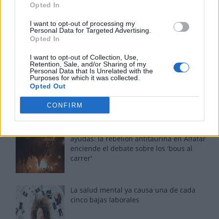
Opted In
I want to opt-out of processing my
Personal Data for Targeted Advertising.
Los más vistos
Opted In
I want to opt-out of Collection, Use,
Retention, Sale, and/or Sharing of my
Tom Jones demuestra en Madrid que su
Personal Data that Is Unrelated with the
voz sigue desafiando implacable el paso
Purposes for which it was collected.
Opted Out
del tiempo
CONFIRM
Fuego en los cuernos y millones en
ayudas: la rebelión antitaurina en Alfafar
enciende el debate sobre los 'bous al
carrer'
La salud mental ya causa una de cada
cinco bajas laborales