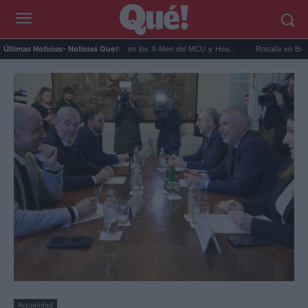
.
Kit Connor será Cíclope en los X-Men del MCU y Hea...
Rosalía en Buenos Air
Últimas Noticias
- Noticias Que!:
Actualidad