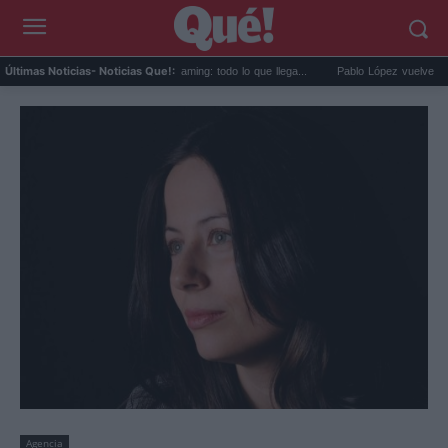
trenos de agosto en streaming: todo lo que llega...
Pablo López vuelve con 'El Cuatro'
Últimas Noticias
- Noticias Que!:
Agencia