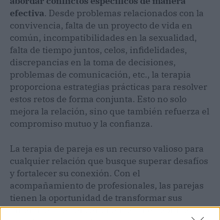
abordar conflictos específicos de manera
efectiva
. Desde problemas relacionados con la
convivencia, falta de un proyecto de vida en
común, incompatibilidades en la sexualidad,
falta de tiempo juntos, celos, infidelidades,
discrepancias en la toma de decisiones,
problemas de comunicación, etc., la terapia
proporciona estrategias prácticas para resolver
estos retos de forma conjunta. Esto no solo
mejora la relación, sino que también refuerza el
compromiso mutuo y la confianza.
La terapia de pareja es un recurso valioso para
cualquier relación que busque superar desafíos
y fortalecer su conexión. Con el
acompañamiento de profesionales, las parejas
tienen la oportunidad de transformar sus
dinámicas y alcanzar una mayor estabilidad