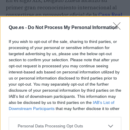
En el siglo XIX, Delgado Zuleta alcanzó su
primer gran reconocimiento internacional al
convertirse en proveedor oficial de la
Casa Real
Española, durante el reinado de Alfonso XII.
Que.es -
Do Not Process My Personal Information
Esta distinción marcó el inicio de una etapa de
expansión y prestigio que llega hasta la
If you wish to opt-out of the sale, sharing to third parties, or
actualidad.
processing of your personal or sensitive information for
targeted advertising by us, please use the below opt-out
section to confirm your selection. Please note that after your
Artículo anterior
Artículo siguiente
opt-out request is processed you may continue seeing
El acondicionador Leave-
El susto en el IRPF por
interest-based ads based on personal information utilized by
In de Farline, marca de
las cestas de Navidad:
us or personal information disclosed to third parties prior to
Cofares, elegido
¿Conviene recibirla en
your opt-out. You may separately opt-out of the further
‘Producto del Año 2025’
efectivo?
disclosure of your personal information by third parties on the
IAB’s list of downstream participants. This information may
also be disclosed by us to third parties on the
IAB’s List of
Downstream Participants
that may further disclose it to other
third parties.
Personal Data Processing Opt Outs