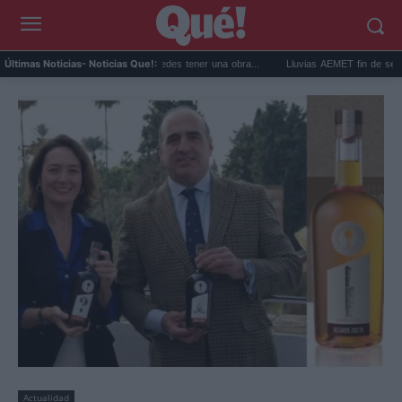
r arte en subasta: así puedes tener una obra...
Lluvias AEMET fin de semana: aviso
Últimas Noticias
- Noticias Que!:
Actualidad