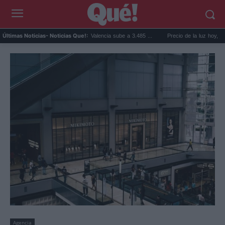
El precio de la vivienda en Valencia sube a 3.485 ...
Precio de la luz hoy, jueves 6 de
Últimas Noticias
- Noticias Que!:
Agencia