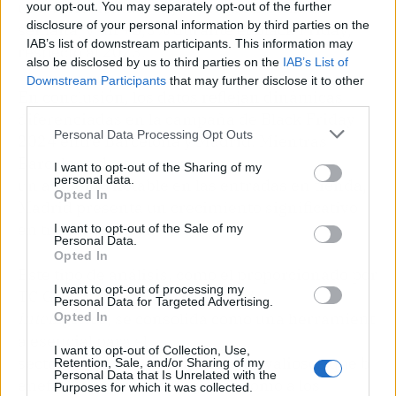
una variación del +0,5% durante el fin de
your opt-out. You may separately opt-out of the further
disclosure of your personal information by third parties on the
semana, y un +0,3% durante el Black Friday,
IAB’s list of downstream participants. This information may
respecto al 2023.
also be disclosed by us to third parties on the
IAB’s List of
Downstream Participants
that may further disclose it to other
En conclusión, los datos reflejan dinámicas
third parties.
diferenciadas en la campaña de Black Friday
Personal Data Processing Opt Outs
2024 entre Barcelona y Madrid. Mientras
Barcelona destaca por
I want to opt-out of the Sharing of my
personal data.
un aumento notable en las entradas en tienda,
Opted In
Madrid presenta un crecimiento significativo
en tráfico exterior.
I want to opt-out of the Sale of my
Personal Data.
Opted In
Este tipo de análisis, como el proporcionado por
I want to opt-out of processing my
TC Group, especialista en
retail
Personal Data for Targeted Advertising.
intelligence
, se consolida como una herramient
Opted In
a esencial para el
I want to opt-out of Collection, Use,
sector
retail
, ofreciendo
insights
valiosos que b
Retention, Sale, and/or Sharing of my
Personal Data that Is Unrelated with the
enefician tanto a los negocios como a los
Purposes for which it was collected.