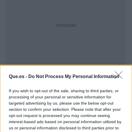
Publicidad
Que.es -
Do Not Process My Personal Information
If you wish to opt-out of the sale, sharing to third parties, or
processing of your personal or sensitive information for
targeted advertising by us, please use the below opt-out
section to confirm your selection. Please note that after your
opt-out request is processed you may continue seeing
Por el contrario, su recorrido de crecimiento en
interest-based ads based on personal information utilized by
entradas en tiendas se ha mostrado estable, con
us or personal information disclosed to third parties prior to