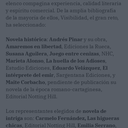
elenco compagina experiencia, calidad literaria
y espíritu comercial. De la amplia bibliografía
de la mayoría de ellos, Visibilidad, el gran reto,
ha seleccionado:
Novela histórica
:
Andrés Pinar
y su obra,
Amaremos en libertad
, Ediciones la Rueca,
Susana Aguilera
,
Juego entre cenizas
, NHC,
Marieta Alonso
,
La huella de los Adioses
,
Estudio Ediciones,
Eduardo Velázquez
,
El
intérprete del emir
, Sargentana Ediciones, y
Maite Corbacho
, pendiente de publicación su
novela de la época romano-cartaginesa,
Editorial Notting Hill.
Los representantes elegidos de
novela de
intriga
son:
Carmelo Fernández, Las higueras
chicas
, Editorial Notting Hill,
Emilia Serrano
,