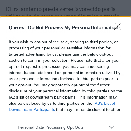
El tratamiento puede verse favorecido por la
utilización de otros recursos digitales a través
de la
app
de Clínica de la Ansiedad y de los
Que.es -
Do Not Process My Personal Information
recursos disponibles en su completa página
web.
If you wish to opt-out of the sale, sharing to third parties, or
processing of your personal or sensitive information for
targeted advertising by us, please use the below opt-out
Artículo anterior
Artículo siguiente
section to confirm your selection. Please note that after your
El envejecimiento es una
Repara tu Deuda cancela
opt-out request is processed you may continue seeing
enfermedad, y por tanto,
175.000 € en Las
interest-based ads based on personal information utilized by
no es inevitable y se
Palmas de Gran Canaria
us or personal information disclosed to third parties prior to
puede tratar
con la Ley de Segunda
your opt-out. You may separately opt-out of the further
Oportunidad
disclosure of your personal information by third parties on the
IAB’s list of downstream participants. This information may
also be disclosed by us to third parties on the
IAB’s List of
Downstream Participants
that may further disclose it to other
third parties.
Personal Data Processing Opt Outs