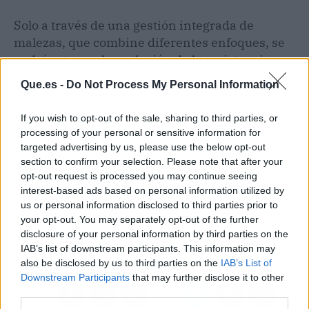
Solo a través de una gestión integrada de
malezas, que combine diferentes enfoques, se
podrá retrasar la evolución de la resistencia y
mantener la efectividad de los herbicidas en el
Que.es -
Do Not Process My Personal Information
largo plazo, preservando así la sostenibilidad
de los sistemas de producción agrícola en el
If you wish to opt-out of the sale, sharing to third parties, or
país.
processing of your personal or sensitive information for
targeted advertising by us, please use the below opt-out
section to confirm your selection. Please note that after your
Artículo anterior
Artículo siguiente
opt-out request is processed you may continue seeing
RTVE apuesta por
La Línea en alerta: El
interest-based ads based on personal information utilized by
ampliar los convenios
regidor alerta sobre la
us or personal information disclosed to third parties prior to
para transmitir la
frontera de Gibraltar a
your opt-out. You may separately opt-out of the further
próxima temporada de la
partir de noviembre
disclosure of your personal information by third parties on the
Champions League
IAB’s list of downstream participants. This information may
also be disclosed by us to third parties on the
IAB’s List of
Downstream Participants
that may further disclose it to other
third parties.