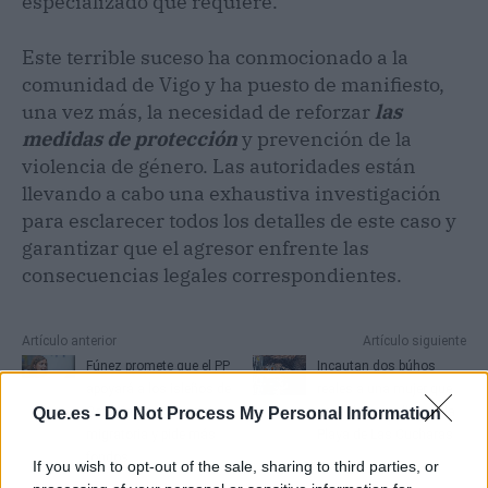
especializado que requiere.
Este terrible suceso ha conmocionado a la
comunidad de Vigo y ha puesto de manifiesto,
una vez más, la necesidad de reforzar
las
medidas de protección
y prevención de la
violencia de género. Las autoridades están
llevando a cabo una exhaustiva investigación
para esclarecer todos los detalles de este caso y
garantizar que el agresor enfrente las
consecuencias legales correspondientes.
Artículo anterior
Artículo siguiente
Fúnez promete que el PP
Incautan dos búhos
apoyará a los isleños de
reales a una mujer que
Canarias ante la crisis
paseaba con ellos en la
Que.es -
Do Not Process My Personal Information
migratoria y pide más
Playa de Las Cucharas
fondos
If you wish to opt-out of the sale, sharing to third parties, or