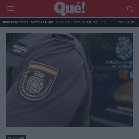
..
Kit Connor será Cíclope en los X-Men del MCU y Hea...
Rosalía en Buenos Air
Últimas Noticias
- Noticias Que!:
Actualidad