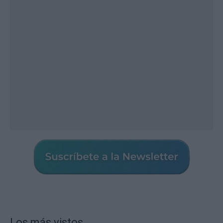
Los más vistos