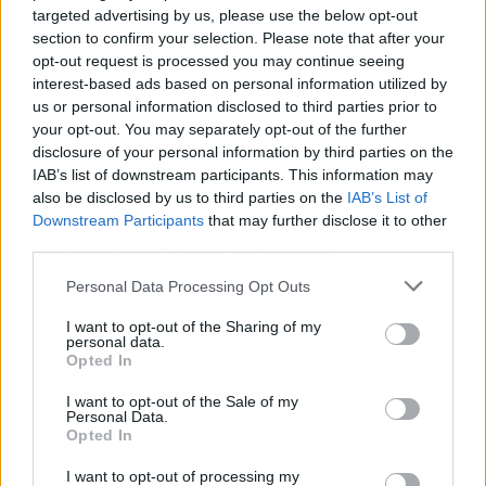
targeted advertising by us, please use the below opt-out
section to confirm your selection. Please note that after your
opt-out request is processed you may continue seeing
interest-based ads based on personal information utilized by
us or personal information disclosed to third parties prior to
En definitiva, una promoción efectiva requiere
your opt-out. You may separately opt-out of the further
de saber encontrar el equilibrio entre los
disclosure of your personal information by third parties on the
métodos más tradicionales y los punteros. Lo
IAB’s list of downstream participants. This information may
más importante es ser fiel a la esencia de tu
also be disclosed by us to third parties on the
IAB’s List of
marca y mantener tus valores a pesar de la
Downstream Participants
that may further disclose it to other
third parties.
vorágine empresarial, mediática y
comunicativa que estamos viviendo en estos
Personal Data Processing Opt Outs
momentos.
I want to opt-out of the Sharing of my
personal data.
Opted In
Artículo anterior
Artículo siguiente
Clases de baile para
EIG Education:
I want to opt-out of the Sale of my
niños con DENA BILBAO
Excelencia Educativa en
Personal Data.
Opted In
Andalucía
I want to opt-out of processing my