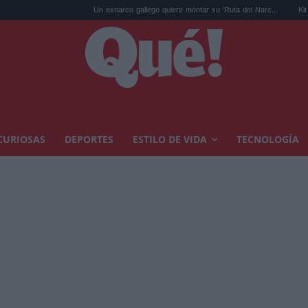
Un exnarco gallego quiere montar su 'Ruta del Narc...
Kit Connor será
CURIOSAS
DEPORTES
ESTILO DE VIDA
TECNOLOGÍA