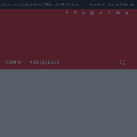
 Cíclope en los X-Men del MCU y Hea...
Rosalía en Buenos Aires: detiene el tráfico y
TIEMPO
VIDEOJUEGOS