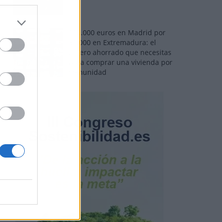
110.000 euros en Madrid por
31.000 en Extremadura: el
dinero ahorrado que necesitas
para comprar una vivienda por
comunidad