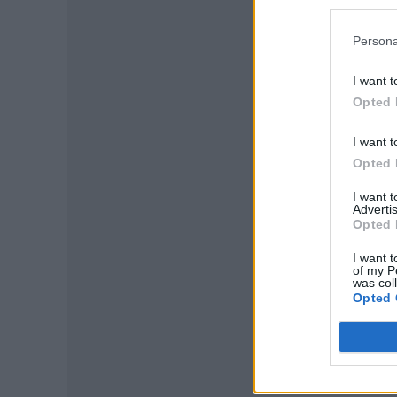
Persona
I want t
Opted 
I want t
Opted 
I want 
Advertis
P
Opted 
I want t
of my P
was col
Opted 