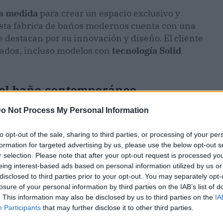
a medida
para crear un espacio exclusivo y
Esta fábrica de baños modernos cuenta con una
 destacan por su innovación y diseño. El cliente
abados, incluso modelos con
tecnología
Solid
 del baño contemporáneo
 en cuenta factores como la amplitud, la
o Not Process My Personal Information
ios no solo deben ser prácticos, sino que
to opt-out of the sale, sharing to third parties, or processing of your per
nal. Aunque el diseño minimalista sigue siendo
formation for targeted advertising by us, please use the below opt-out s
nnovadores y acabados más elaborados. A
r selection. Please note that after your opt-out request is processed y
esantes para aquellos que estén pensando en una
eing interest-based ads based on personal information utilized by us or
disclosed to third parties prior to your opt-out. You may separately opt-
losure of your personal information by third parties on the IAB’s list of
. This information may also be disclosed by us to third parties on the
IA
Participants
that may further disclose it to other third parties.