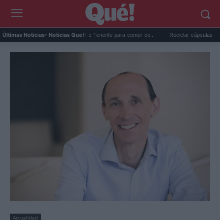
Los mejores restaurantes de Tenerife para comer co...
Reciclar cápsulas de café: l
Últimas Noticias
- Noticias Que!:
Actualidad