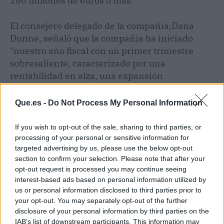
180 millones de euros o más.
El consejero delegado de la compañía,Dana
Dunne, señaló que la compañía ha iniciado
"nuestro año fiscal con un primer trimestre
sobresaliente, caracterizado por una
rentabilidad en alza, una expansión
significativa de nuestra base de abonados y una
notable mejora de los márgenes, tal como
Que.es -
Do Not Process My Personal Information
dijimos que haríamos”. "A medida que nos
acercamos a la culminación de esta hoja de
If you wish to opt-out of the sale, sharing to third parties, or
ruta, los cimientos que hemos construido en los
processing of your personal or sensitive information for
targeted advertising by us, please use the below opt-out
últimos años nos han preparado para un éxito
section to confirm your selection. Please note that after your
continuado y el potencial de crecimiento más
opt-out request is processed you may continue seeing
allá de 2025 es inmenso”, concluyó.
interest-based ads based on personal information utilized by
us or personal information disclosed to third parties prior to
your opt-out. You may separately opt-out of the further
Artículo anterior
Artículo siguiente
disclosure of your personal information by third parties on the
La Seguridad Social
Récord de visitantes en
IAB’s list of downstream participants. This information may