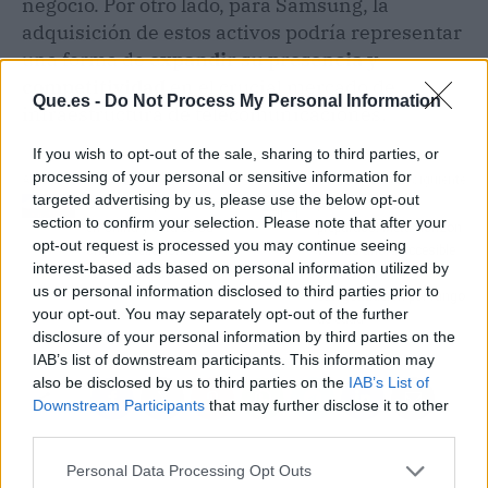
negocio. Por otro lado, para Samsung, la
adquisición de estos activos podría representar
una forma de
expandir su presencia y
competitividad
en el crucial mercado de
Que.es -
Do Not Process My Personal Information
infraestructura de telecomunicaciones.
If you wish to opt-out of the sale, sharing to third parties, or
processing of your personal or sensitive information for
Artículo anterior
Artículo siguiente
targeted advertising by us, please use the below opt-out
Un hombre pasa 4 años
¡Adolescentes,
section to confirm your selection. Please note that after your
en China y esta es su
preparaos! Meta Horizon
opt-out request is processed you may continue seeing
original reflexión al
Worlds ahora accesible
interest-based ads based on personal information utilized by
volver a España
con nueva
us or personal information disclosed to third parties prior to
categorización por rango
your opt-out. You may separately opt-out of the further
de edad
disclosure of your personal information by third parties on the
IAB’s list of downstream participants. This information may
also be disclosed by us to third parties on the
IAB’s List of
Downstream Participants
that may further disclose it to other
third parties.
Personal Data Processing Opt Outs