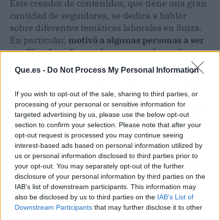
Este creador de contenidos, que tiene una gran
cantidad de seguidores, se dedica a hablar
sobre diferentes temáticas laborales en Suiza.
En particular,
motivó a algunas personas a ser
auxiliar de enfermería en este país por las
buenas ganancias.
Que.es -
Do Not Process My Personal Information
If you wish to opt-out of the sale, sharing to third parties, or
processing of your personal or sensitive information for
targeted advertising by us, please use the below opt-out
section to confirm your selection. Please note that after your
opt-out request is processed you may continue seeing
interest-based ads based on personal information utilized by
us or personal information disclosed to third parties prior to
your opt-out. You may separately opt-out of the further
disclosure of your personal information by third parties on the
IAB’s list of downstream participants. This information may
also be disclosed by us to third parties on the
IAB’s List of
Downstream Participants
that may further disclose it to other
third parties.