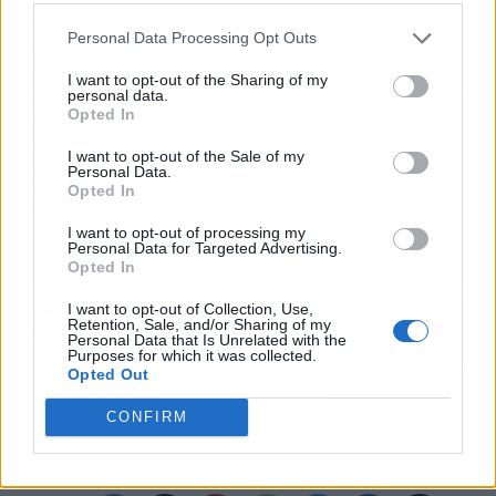
Su publicación empieza con el influencer
diciendo:
"se puede convalidar rápidamente
Personal Data Processing Opt Outs
este título que se haya estudiado en España".
I want to opt-out of the Sharing of my
La diferencia está, como se dijo anteriormente,
personal data.
en el suelo. Mientras que en nuestro país
Opted In
alguien con este empleo puede ganar 1400
I want to opt-out of the Sale of my
euros al mes, en Suiza podría superar los 5000.
Personal Data.
Opted In
"Estaría entre 5200 y 5500 con kilometraje
(experiencia)".
¿Qué os parece?
I want to opt-out of processing my
Personal Data for Targeted Advertising.
Opted In
Artículo anterior
Artículo siguiente
I want to opt-out of Collection, Use,
El mayor experto en
"Lávate la boca": Pepe
Retention, Sale, and/or Sharing of my
Personal Data that Is Unrelated with the
gazpachos de España
Rodríguez, de
Purposes for which it was collected.
patina con el más caro
'MasterChef', pierde las
Opted Out
de todos
formas tras una crítica
al restaurante de Jordi
CONFIRM
Roca