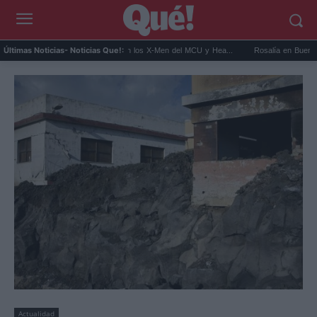
Kit Connor será Cíclope en los X-Men del MCU y Hea...
Rosalía en Buenos Aires: deti
Últimas Noticias
- Noticias Que!:
Actualidad