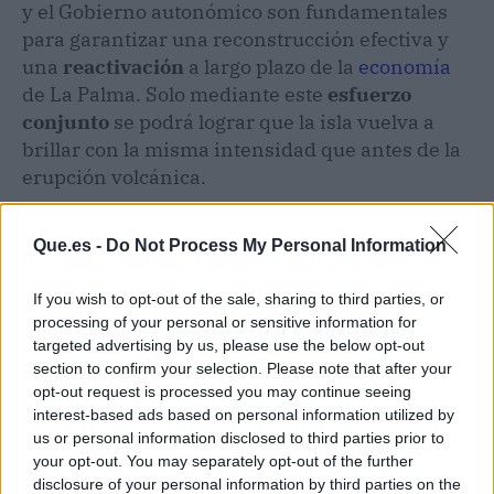
y el Gobierno autonómico son fundamentales
para garantizar una reconstrucción efectiva y
una
reactivación
a largo plazo de la
economía
de La Palma. Solo mediante este
esfuerzo
conjunto
se podrá lograr que la isla vuelva a
brillar con la misma intensidad que antes de la
erupción volcánica.
En resumen, la reconstrucción de La Palma
se
Que.es -
Do Not Process My Personal Information
ha convertido en una
prioridad
estratégica
para el Gobierno de España y el Gobierno de
If you wish to opt-out of the sale, sharing to third parties, or
Canarias. Las cifras reveladas, las medidas
processing of your personal or sensitive information for
adoptadas y la colaboración interinstitucional
targeted advertising by us, please use the below opt-out
demuestran el
compromiso
inquebrantable de
section to confirm your selection. Please note that after your
opt-out request is processed you may continue seeing
ambas administraciones con la recuperación y
interest-based ads based on personal information utilized by
el futuro de esta
joya
del archipiélago canario.
us or personal information disclosed to third parties prior to
your opt-out. You may separately opt-out of the further
disclosure of your personal information by third parties on the
Artículo anterior
Artículo siguiente