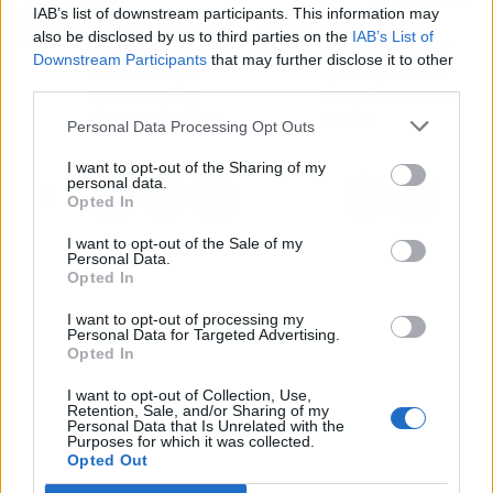
IAB’s list of downstream participants. This information may
La Feria de Teatro de
Consell de Valencia
also be disclosed by us to third parties on the
IAB’s List of
Ciudad Rodrigo se cierra
destina 2 millones de
Downstream Participants
that may further disclose it to other
con una docena de
euros para atender a
third parties.
actuaciones y dos
víctimas de agresiones
primeras producciones
sexuales
Personal Data Processing Opt Outs
I want to opt-out of the Sharing of my
personal data.
Opted In
I want to opt-out of the Sale of my
Personal Data.
Opted In
I want to opt-out of processing my
Personal Data for Targeted Advertising.
Opted In
I want to opt-out of Collection, Use,
Retention, Sale, and/or Sharing of my
Personal Data that Is Unrelated with the
Purposes for which it was collected.
Opted Out