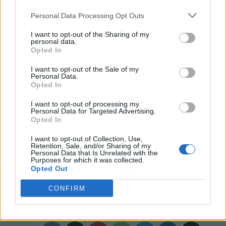
migratoria
en el Mediterráneo. Aunque cada
Personal Data Processing Opt Outs
operación de rescate termina con vidas
salvadas, también plantea preguntas difíciles
I want to opt-out of the Sharing of my
personal data.
sobre cómo la comunidad
internacional
debe
Opted In
responder a estos desafíos humanitarios de
manera más efectiva y humana.
La valentía
y el
I want to opt-out of the Sale of my
Personal Data.
compromiso de los equipos de rescate son
Opted In
innegables, y su trabajo es un pilar
I want to opt-out of processing my
fundamental en la respuesta a este fenómeno
Personal Data for Targeted Advertising.
global.
Opted In
I want to opt-out of Collection, Use,
Retention, Sale, and/or Sharing of my
Artículo anterior
Artículo siguiente
Personal Data that Is Unrelated with the
Purposes for which it was collected.
Los estrenos de cine de
La nueva ola de estafas
Opted Out
la semana: Trueba, Ti
en portales de alquiler
West y más en la gran
usando la Inteligencia
CONFIRM
pantalla
Artificial