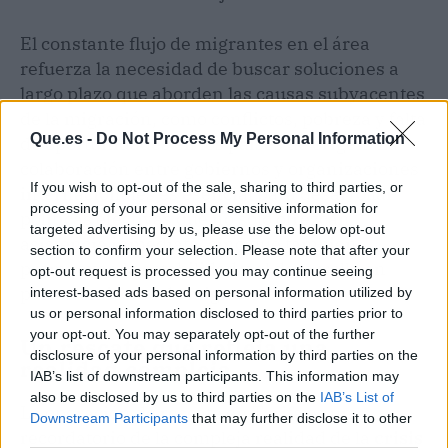
El constante flujo de migrantes en el área
refuerza la necesidad de buscar soluciones a
largo plazo que aborden las causas subyacentes
de la migración, como conflictos, pobreza y falta
Que.es -
Do Not Process My Personal Information
de oportunidades en los países de origen. La
colaboración entre gobiernos y organizaciones
If you wish to opt-out of the sale, sharing to third parties, or
internacionales es esencial para desarrollar
processing of your personal or sensitive information for
políticas efectivas que no solo ofrezcan
targeted advertising by us, please use the below opt-out
asistencia inmediata, sino que también
section to confirm your selection. Please note that after your
promuevan la estabilidad y el desarrollo en
opt-out request is processed you may continue seeing
países emisores de migrantes.
interest-based ads based on personal information utilized by
us or personal information disclosed to third parties prior to
your opt-out. You may separately opt-out of the further
Un rescate que refleja una
disclosure of your personal information by third parties on the
realidad compleja
IAB’s list of downstream participants. This information may
also be disclosed by us to third parties on the
IAB’s List of
La operación de rescate en Tarifa es un
Downstream Participants
that may further disclose it to other
recordatorio de la compleja realidad de la
crisis
third parties.