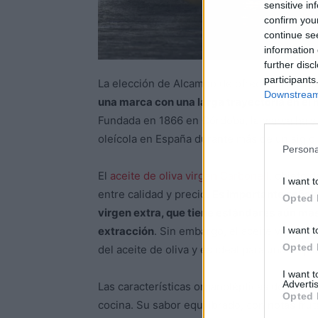
sensitive in
confirm you
continue se
information 
further disc
participants
La elección de Alcampo de ofrecer el aceite
Downstream 
una marca con una larga trayectoria en el 
Fundada en 1866 en Córdoba, la marca ha sid
oleícola en España durante más de un siglo
Persona
El
aceite de oliva virgen Carbonell
, objeto d
I want t
entre calidad y precio.
Es importante señala
Opted 
virgen extra, que tiene estándares aún má
I want t
extracción
. Sin embargo, el aceite virgen 
Opted 
del aceite de oliva y es ideal para una ampl
I want 
Advertis
Las características organolépticas del aceite
Opted 
cocina. Su sabor equilibrado, con notas frut