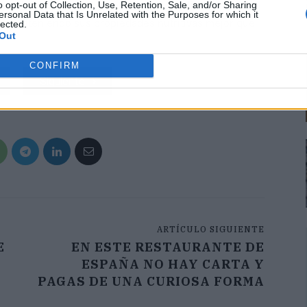
ra aliñar ensaladas. Además, su estabilidad a altas
o opt-out of Collection, Use, Retention, Sale, and/or Sharing
ersonal Data that Is Unrelated with the Purposes for which it
s, manteniendo sus propiedades nutritivas mejor que
lected.
Out
CONFIRM
Siguiente
ARTÍCULO SIGUIENTE
E
EN ESTE RESTAURANTE DE
N
ESPAÑA NO HAY CARTA Y
PAGAS DE UNA CURIOSA FORMA