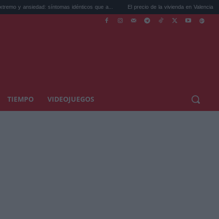
siedad: síntomas idénticos que a...
El precio de la vivienda en Valencia sube a 3.485 
TIEMPO
VIDEOJUEGOS