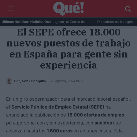
Planes gratis en Valencia en agosto: el Centre del...
Descubren un bodegón de Clara P
Últimas Noticias
- Noticias Que!:
El SEPE ofrece 18.000
nuevos puestos de trabajo
en España para gente sin
experiencia
-
Por
Javier Pompilio
20 agosto, 2024 06:38
En un giro esperanzador para el mercado laboral español,
el
Servicio Público de Empleo Estatal (SEPE)
ha
anunciado la publicación de
18.000 ofertas de empleo
para personal con y sin experiencia, con
sueldos
que
alcanzan hasta los
1.600 euros
en algunos casos. Esta