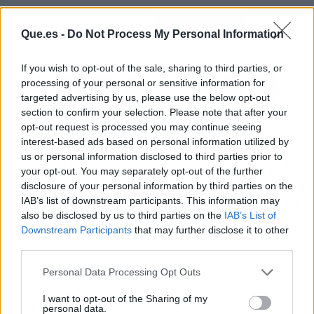
Atrás
Siguiente
Que.es -
Do Not Process My Personal Information
If you wish to opt-out of the sale, sharing to third parties, or
processing of your personal or sensitive information for
targeted advertising by us, please use the below opt-out
section to confirm your selection. Please note that after your
opt-out request is processed you may continue seeing
ARTÍCULO ANTERIOR
ARTÍCULO SIGUIENTE
interest-based ads based on personal information utilized by
COPIA EL ESTILO
IKEA SORPRENDE CON
us or personal information disclosed to third parties prior to
BOHO DE ROCÍO
EL PRODUCTO DE
your opt-out. You may separately opt-out of the further
OSORNO CON ESTE
JARDÍN Y TERRAZA
disclosure of your personal information by third parties on the
CHALECO DE ZARA QUE
QUE HARÁ TU
IAB’s list of downstream participants. This information may
ENAMORA A TODAS EN
ESTANCIA MUCHO MÁS
also be disclosed by us to third parties on the
IAB’s List of
LAS TARDES DE
CÓMODA
Downstream Participants
that may further disclose it to other
VERANO
third parties.
Personal Data Processing Opt Outs
I want to opt-out of the Sharing of my
personal data.