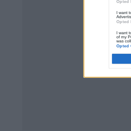
Opted 
I want 
Advertis
Opted 
I want t
of my P
was col
P
Opted 