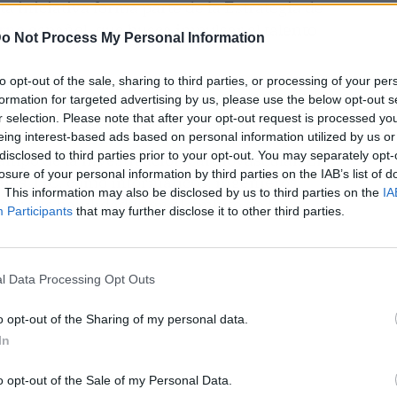
ta iniciativa forma parte de la Estrategia de
rno
español, que busca impulsar el talento
o Not Process My Personal Information
to opt-out of the sale, sharing to third parties, or processing of your per
ud Cardiovascular
formation for targeted advertising by us, please use the below opt-out s
r selection. Please note that after your opt-out request is processed y
"
, está coordinado por los doctores Borja Ibáñez y
eing interest-based ads based on personal information utilized by us or
disclosed to third parties prior to your opt-out. You may separately opt-
ampo de la investigación cardiovascular.
El
losure of your personal information by third parties on the IAB’s list of
ales TIC
, como informáticos, ingenieros,
. This information may also be disclosed by us to third parties on the
IA
car sus habilidades en el ámbito de la
Participants
that may further disclose it to other third parties.
l Data Processing Opt Outs
o opt-out of the Sharing of my personal data.
In
o opt-out of the Sale of my Personal Data.