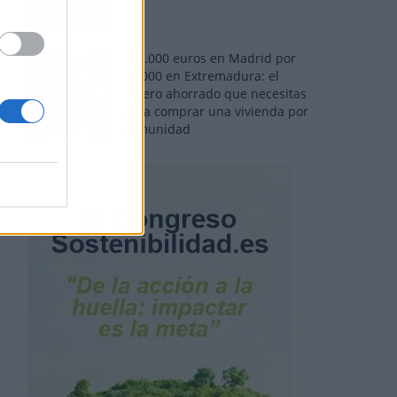
110.000 euros en Madrid por
31.000 en Extremadura: el
dinero ahorrado que necesitas
para comprar una vivienda por
comunidad