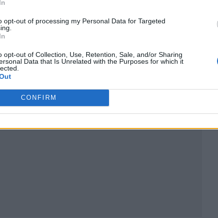
In
to opt-out of processing my Personal Data for Targeted
ing.
In
o opt-out of Collection, Use, Retention, Sale, and/or Sharing
ersonal Data that Is Unrelated with the Purposes for which it
lected.
ublicidad
Out
CONFIRM