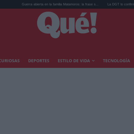
Guerra abierta en la familia Matamoros: la frase s...
La DGT lo confirma hoy: este es
CURIOSAS
DEPORTES
ESTILO DE VIDA
TECNOLOGÍA