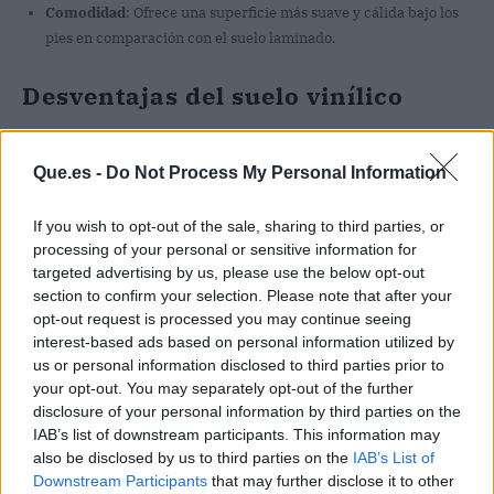
Comodidad
: Ofrece una superficie más suave y cálida bajo los
pies en comparación con el suelo laminado.
Desventajas del suelo vinílico
Estética
: Aunque los avances tecnológicos han mejorado la
apariencia del suelo vinílico, todavía puede no alcanzar la
Que.es -
Do Not Process My Personal Information
autenticidad de la madera natural.
If you wish to opt-out of the sale, sharing to third parties, or
Precio
: Algunos tipos de suelo vinílico de alta calidad pueden
processing of your personal or sensitive information for
ser tan caros como la tarima flotante, aunque hay opciones más
targeted advertising by us, please use the below opt-out
económicas disponibles.
section to confirm your selection. Please note that after your
opt-out request is processed you may continue seeing
¿Cuál elegir?
interest-based ads based on personal information utilized by
us or personal information disclosed to third parties prior to
La elección entre tarima flotante, suelo
your opt-out. You may separately opt-out of the further
laminado y suelo vinílico dependerá de varios
disclosure of your personal information by third parties on the
IAB’s list of downstream participants. This information may
factores, incluyendo el presupuesto, el uso
also be disclosed by us to third parties on the
IAB’s List of
previsto y las preferencias estéticas.
Downstream Participants
that may further disclose it to other