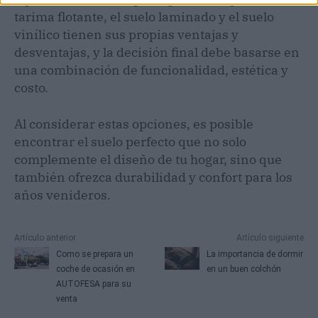
tarima flotante, el suelo laminado y el suelo
vinílico tienen sus propias ventajas y
desventajas, y la decisión final debe basarse en
una combinación de funcionalidad, estética y
costo.
Al considerar estas opciones, es posible
encontrar el suelo perfecto que no solo
complemente el diseño de tu hogar, sino que
también ofrezca durabilidad y confort para los
años venideros.
Artículo anterior
Artículo siguiente
Como se prepara un
La importancia de dormir
coche de ocasión en
en un buen colchón
AUTOFESA para su
venta