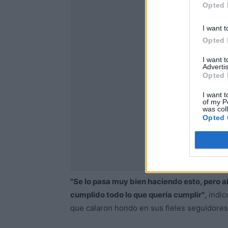
Opted 
I want t
Opted 
I want 
Advertis
Opted 
I want t
of my P
was col
Opted 
"Se lo pasa muy bien haciendo esto, pero a
cumplido todo lo que quería cumplir"
, indi
que calaron hondo en sus fieles seguidores