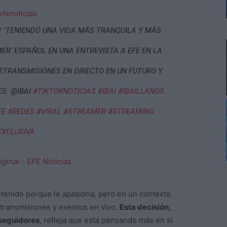
fenoticias
? "TENIENDO UNA VIDA MÁS TRANQUILA Y MÁS
MER' ESPAÑOL EN UNA ENTREVISTA A EFE EN LA
ETRANSMISIONES EN DIRECTO EN UN FUTURO Y
S. @IBAI
#TIKTOKNOTICIAS
#IBAI
#IBAILLANOS
FE
#REDES
#VIRAL
#STREAMER
#STREAMING
EXCLUSIVA
ginal - EFE Noticias
ntenido porque le apasiona, pero en un contexto
etransmisiones y eventos en vivo.
Esta decisión,
seguidores
, refleja que está pensando más en sí