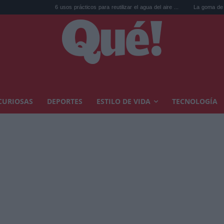
6 usos prácticos para reutilizar el agua del aire ...
La goma de la nevera: el truco d
CURIOSAS
DEPORTES
ESTILO DE VIDA
TECNOLOGÍA