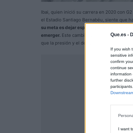
Ibai, quien inició su carrera en 2020 con G2
el Estadio Santiago Bernabéu, siente que h
su meta es dejar espacio para que nuevas
Que.es -
D
emerger.
Este cambio, según él, también r
que la presión y el desgaste de estar consta
If you wish 
sensitive in
confirm you
continue se
information 
further disc
participants
Downstream 
Persona
I want t