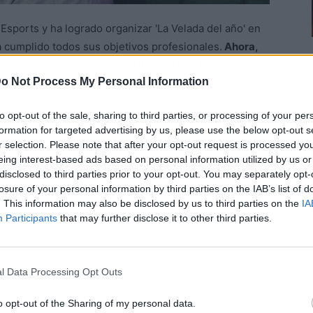
 Esports y ha logrado organizar 'La Velada del año' en
a cumplido todos sus objetivos profesionales.
Ahora,
 generaciones de creadores de contenido puedan
o Not Process My Personal Information
esponde a la necesidad de cuidar su
salud
mental, ya
ntemente en el ojo público son significativos.
to opt-out of the sale, sharing to third parties, or processing of your per
formation for targeted advertising by us, please use the below opt-out s
r selection. Please note that after your opt-out request is processed y
eing interest-based ads based on personal information utilized by us or
disclosed to third parties prior to your opt-out. You may separately opt-
losure of your personal information by third parties on the IAB’s list of
. This information may also be disclosed by us to third parties on the
IA
Participants
that may further disclose it to other third parties.
l Data Processing Opt Outs
o opt-out of the Sharing of my personal data.