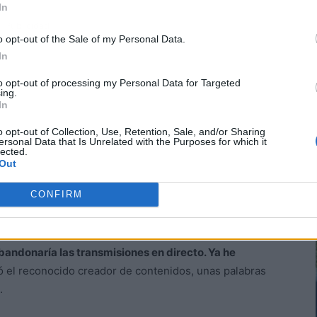
In
Publicidad
o opt-out of the Sale of my Personal Data.
In
to opt-out of processing my Personal Data for Targeted
ing.
In
o opt-out of Collection, Use, Retention, Sale, and/or Sharing
ersonal Data that Is Unrelated with the Purposes for which it
lected.
Out
CONFIRM
bandonaría las transmisiones en directo. Ya he
có el reconocido creador de contenidos, unas palabras
.