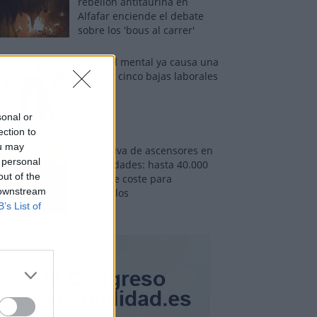
rebelión antitaurina en
Alfafar enciende el debate
sobre los 'bous al carrer'
La salud mental ya causa una
de cada cinco bajas laborales
sonal or
ection to
ou may
Normativa de ascensores en
 personal
comunidades: hasta 40.000
out of the
euros de coste para
 downstream
adaptarlos
B’s List of