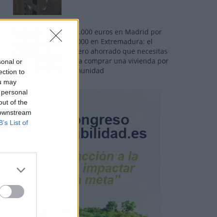
110.000 euros en Madrid por
31.000 en Extremadura: el
dinero ahorrado que necesitas
para comprar una vivienda por
sonal or
comunidad
ection to
ou may
 personal
out of the
 downstream
B’s List of