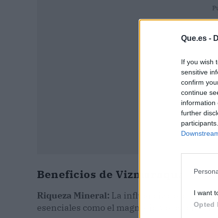
P
Que.es -
D
If you wish 
sensitive in
confirm you
continue se
information 
further disc
participants
Downstream 
Beneficios de Vizmaraqua
Persona
I want t
Riqueza Mineral:
La influencia de los volc
Opted 
esenciales como el magnesio y el calcio, vit