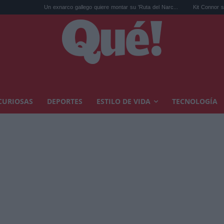
Un exnarco gallego quiere montar su 'Ruta del Narc...
Kit Connor será Cíclope en lo
CURIOSAS
DEPORTES
ESTILO DE VIDA
TECNOLOGÍA