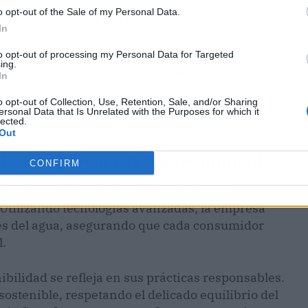
o opt-out of the Sale of my Personal Data.
tegido por la
UNESCO
, el agua no contiene
In
 pureza inigualable, 100% AGUA DE MAR.
to opt-out of processing my Personal Data for Targeted
ing.
dancia de minerales hace posible que el bosque
In
no al punto de captación posibilitando la
o opt-out of Collection, Use, Retention, Sale, and/or Sharing
star general, proporcionando una fuente natural
ersonal Data that Is Unrelated with the Purposes for which it
lected.
Out
 Excelencia y la Sostenibilidad
CONFIRM
de un meticuloso proceso de extracción y
Utilizando tecnologías avanzadas, la empresa
les del agua, asegurando que cada consumidor
l.
ilidad se refleja en sus prácticas responsables.
ostenible, respetando el delicado equilibrio del