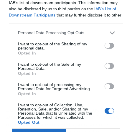
IAB’s list of downstream participants. This information may
also be disclosed by us to third parties on the
IAB’s List of
Downstream Participants
that may further disclose it to other
Publicidad
third parties.
Personal Data Processing Opt Outs
I want to opt-out of the Sharing of my
personal data.
Opted In
I want to opt-out of the Sale of my
Personal Data.
Opted In
I want to opt-out of processing my
Personal Data for Targeted Advertising.
Opted In
I want to opt-out of Collection, Use,
En cuanto a la violencia vicaria, entre 2014 y
Retention, Sale, and/or Sharing of my
Personal Data that Is Unrelated with the
2023 han muerto o sido asesinados
44 niños,
Purposes for which it was collected.
Opted Out
niñas y adolescentes en España
, víctimas de
esta forma de violencia de género. En