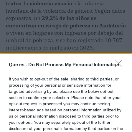
tratos
, la
violencia vicaria
o la infancia
huérfana de la violencia de género. Según datos
expuestos, un
29,2% de los niños se
encuentran en riesgo de pobreza en Andalucía
o viven en hogares con ingresos por debajo del
umbral de pobreza, y se han registrado 10.787
notificaciones de maltrato en 2023.
Que.es -
Do Not Process My Personal Information
If you wish to opt-out of the sale, sharing to third parties, or
processing of your personal or sensitive information for
targeted advertising by us, please use the below opt-out
section to confirm your selection. Please note that after your
opt-out request is processed you may continue seeing
interest-based ads based on personal information utilized by
us or personal information disclosed to third parties prior to
your opt-out. You may separately opt-out of the further
disclosure of your personal information by third parties on the