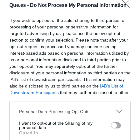
tragaperras.
El objetivo radica en juntar las
Que.es -
Do Not Process My Personal Information
cinco mejores cartas posibles en los “rodillos”
de la máquina.
If you wish to opt-out of the sale, sharing to third parties, or
processing of your personal or sensitive information for
targeted advertising by us, please use the below opt-out
Una vez finalizada la partida, se reparte un
section to confirm your selection. Please note that after your
premio según lo buena que sea nuestra mano
opt-out request is processed you may continue seeing
de cartas. Se ha convertido en bastante popular
interest-based ads based on personal information utilized by
por su agilidad y rapidez.
us or personal information disclosed to third parties prior to
your opt-out. You may separately opt-out of the further
disclosure of your personal information by third parties on the
Blackjack
IAB’s list of downstream participants. This information may
also be disclosed by us to third parties on the
IAB’s List of
Pese a no ofrecer algo muy
diferente al
Downstream Participants
that may further disclose it to other
juego
que encontramos en los casinos
third parties.
físicos,
sigue teniendo una gran popularidad.
Personal Data Processing Opt Outs
El mayor cambio en su versión virtual sería que
I want to opt-out of the Sharing of my
personal data.
hay más jugadores, por lo que las decisiones de
Opted In
cada uno de ellos influyen directamente en el