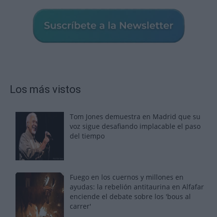
Los más vistos
Tom Jones demuestra en Madrid que su
voz sigue desafiando implacable el paso
del tiempo
Fuego en los cuernos y millones en
ayudas: la rebelión antitaurina en Alfafar
enciende el debate sobre los 'bous al
carrer'