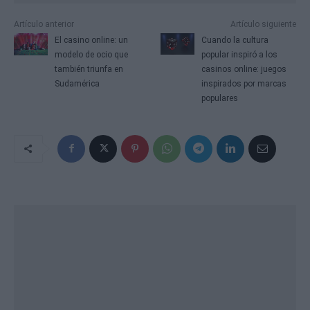
Artículo anterior
Artículo siguiente
El casino online: un
Cuando la cultura
modelo de ocio que
popular inspiró a los
también triunfa en
casinos online: juegos
Sudamérica
inspirados por marcas
populares