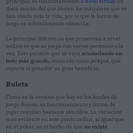
principio, su funcionamiento
a nivel virtual
no
dista mucho del que tienen las máquinas que se
han usado toda la vida, por lo que la forma de
juego es sobradamente conocida.
La principal diferencia que presentan a nivel
online es que se juega con varias personas a la
vez. Esto permite que se vaya
acumulando un
bote más grande,
conocido como jackpot, que
reporta al ganador un gran beneficio.
Ruleta
Como en la versión que hay en los locales de
juego físicos, su funcionamiento y forma de
jugar resultan bastante sencillos. La variación
más evidente en este punto radica, al igual que
en el póker, en el hecho de que
no existe