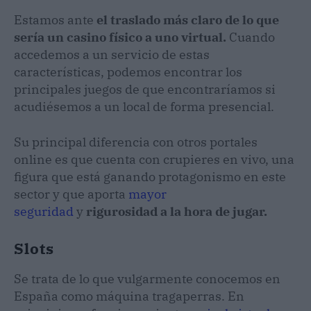
Estamos ante
el traslado más claro de lo que
sería un casino físico a uno virtual.
Cuando
accedemos a un servicio de estas
características, podemos encontrar los
principales juegos de que encontraríamos si
acudiésemos a un local de forma presencial.
Su principal diferencia con otros portales
online es que cuenta con crupieres en vivo, una
figura que está ganando protagonismo en este
sector y que aporta
mayor
seguridad
y
rigurosidad a la hora de jugar.
Slots
Se trata de lo que vulgarmente conocemos en
España como máquina tragaperras. En