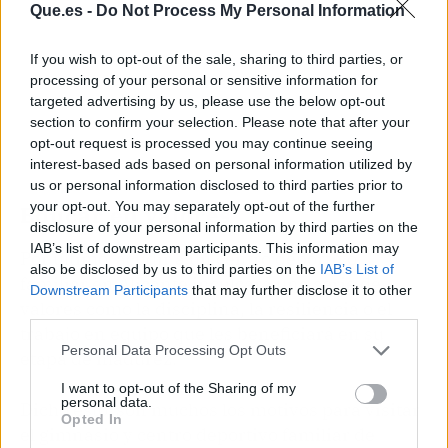
Que.es -
Do Not Process My Personal Information
If you wish to opt-out of the sale, sharing to third parties, or
processing of your personal or sensitive information for
targeted advertising by us, please use the below opt-out
section to confirm your selection. Please note that after your
opt-out request is processed you may continue seeing
interest-based ads based on personal information utilized by
us or personal information disclosed to third parties prior to
your opt-out. You may separately opt-out of the further
Educar en valores
disclosure of your personal information by third parties on the
IAB’s list of downstream participants. This information may
Por último, acudir a un centro deportivo
also be disclosed by us to third parties on the
IAB’s List of
familiar en Alicante inculcará una serie de
Downstream Participants
that may further disclose it to other
valores como la disciplina, la resiliencia o el
third parties.
trabajo en equipo que les beneficiará en su
Personal Data Processing Opt Outs
etapa de madurez.
I want to opt-out of the Sharing of my
personal data.
Dicho esto, son muchos los motivos para visitar
Opted In
el gimnasio y centro deportivo familiar de