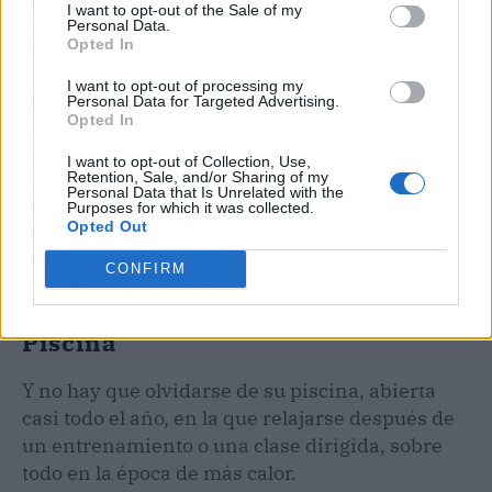
Alicante, Sport Club Alicante, con tarifas
I want to opt-out of the Sale of my
Personal Data.
especiales para toda la familia.
Opted In
I want to opt-out of processing my
Restaurante y cantina
Personal Data for Targeted Advertising.
Opted In
En el club, se dispone además de un genial
I want to opt-out of Collection, Use,
restaurante, en el que poder comer después de
Retention, Sale, and/or Sharing of my
Personal Data that Is Unrelated with the
la actividad deportiva, y de una genial cantina,
Purposes for which it was collected.
en la que tomar algo antes o después del
Opted Out
entrenamiento o esperando a que la familia
CONFIRM
termine su partido o su entrenamiento.
Piscina
Y no hay que olvidarse de su piscina, abierta
casi todo el año, en la que relajarse después de
un entrenamiento o una clase dirigida, sobre
todo en la época de más calor.