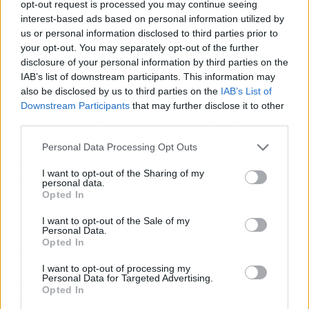
opt-out request is processed you may continue seeing
interest-based ads based on personal information utilized by
us or personal information disclosed to third parties prior to
Los sistemas centralizados tradicionales
your opt-out. You may separately opt-out of the further
almacenan la información en un solo lugar, lo
disclosure of your personal information by third parties on the
que facilita el acceso a los
hackers
a los datos.
IAB’s list of downstream participants. This information may
Sin embargo, el
Blockchain
distribuye los
datos
also be disclosed by us to third parties on the
IAB’s List of
Downstream Participants
that may further disclose it to other
almacenados en una red de nodos
third parties.
interconectados
, haciendo más difícil para el
hacker
el comprometer la integridad de la
Personal Data Processing Opt Outs
información. De esta manera, el
Blockchain
I want to opt-out of the Sharing of my
incrementa la resistencia de la empresa a los
personal data.
ataques cibernéticos y disminuye su
Opted In
vulnerabilidad a brechas de seguridad.
I want to opt-out of the Sale of my
Personal Data.
Opted In
La tecnología
Blockchain
implementa
algoritmos de criptografía avanzada para
I want to opt-out of processing my
Personal Data for Targeted Advertising.
resguardar la información
. Estos, además,
Opted In
aseguran la confidencialidad, autenticidad e