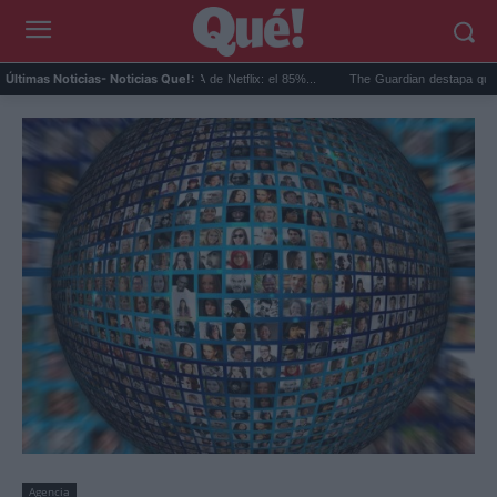
pidos en el estudio del FIFA de Netflix: el 85%...
The Guardian destapa que los vinilo
Últimas Noticias
- Noticias Que!:
Agencia