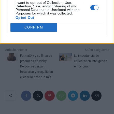
integridad de los datos, contribuyendo a una
I want to opt-out of Collection, Use,
Retention, Sale, and/or Sharing of my
mejor seguridad de la información manejada
Personal Data that Is Unrelated with the
Purposes for which it was collected.
por la empresa. Así, la tecnología
Blockchain
se
Opted Out
ha convertido en una herramienta de gran
poder para abordar los problemas relacionados
CONFIRM
con la ciberseguridad.
Artículo anterior
Artículo siguiente
FarmaSky y su línea de
La importancia de
productos de Vichy
educarse en inteligencia
Dercos, refuerzan,
emocional
fortalecen y reequilibran
el cabello desde la raíz