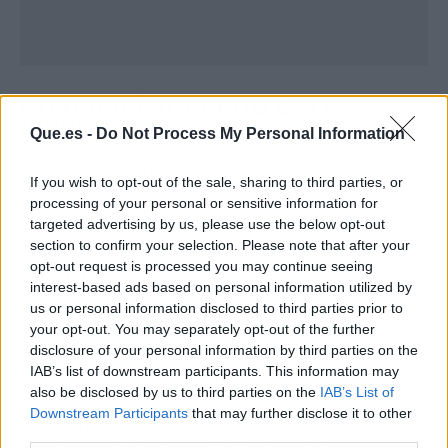
NO HABRÁ ACUERDO ESTE
VIERNES
Que.es -
Do Not Process My Personal Information
Sin embargo, Albares ha rebajado las
If you wish to opt-out of the sale, sharing to third parties, or
expectativas. Aunque ha dicho que el acuerdo
processing of your personal or sensitive information for
está "más cerca", ha dejado claro que "tal vez
targeted advertising by us, please use the below opt-out
mañana no sea el día final, porque son
section to confirm your selection. Please note that after your
opt-out request is processed you may continue seeing
cuestiones complejas" y habrá que proceder
interest-based ads based on personal information utilized by
ahora a la redacción, "pero ya empezamos a
us or personal information disclosed to third parties prior to
estar cerca para poder tener un acuerdo sobre
your opt-out. You may separately opt-out of the further
las líneas generales".
disclosure of your personal information by third parties on the
IAB’s list of downstream participants. This information may
also be disclosed by us to third parties on the
IAB’s List of
También el portavoz del Gobierno británico ya
Downstream Participants
that may further disclose it to other
dejó claro el martes que
el acuerdo "no es
third parties.