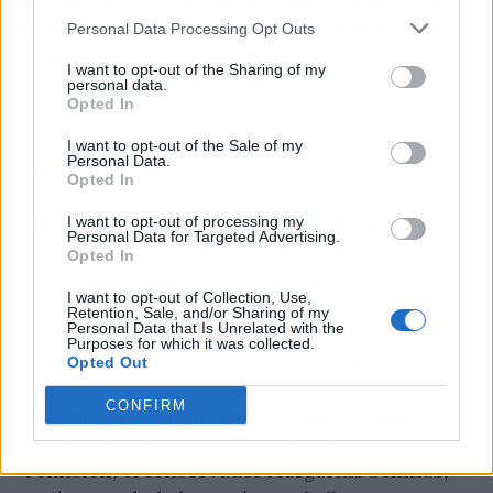
inminente" sino que el objetivo del encuentro
es proporcionar "una plataforma para avanzar
Personal Data Processing Opt Outs
aún más"
. Por su parte, Picardo ha sostenido
I want to opt-out of the Sharing of my
que "es una oportunidad importante para
personal data.
Opted In
progresar hacia la conclusión de un tratado",
dando a entender igualmente que mañana no
I want to opt-out of the Sale of my
Personal Data.
habrá acuerdo.
Opted In
"Afrontamos esta reunión de forma constructiva
I want to opt-out of processing my
Personal Data for Targeted Advertising.
y con el deseo de que se avance en los temas, en
Opted In
la medida en que podamos hacerlo de forma
I want to opt-out of Collection, Use,
segura y sin comprometer ningún aspecto de
Retention, Sale, and/or Sharing of my
nuestros sacrosantos soberanía, jurisdicción y
Personal Data that Is Unrelated with the
Purposes for which it was collected.
control", ha añadido en un comunicado.
Opted Out
CONFIRM
La reunión se producirá justo una semana
después de que otro vicepresidente de la
Comisión, el conservador Margaritis Schinas,