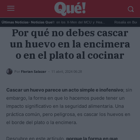
Kit Connor será Cíclope en los X-Men del MCU y Hea...
Rosalía en Buenos Aires
Últimas Noticias
- Noticias Que!:
Por qué no debes cascar
un huevo en la encimera
o en el plato al cocinar
-
Por
Florian Salazar
11 abril, 2024 06:28
Cascar un huevo parece un acto simple e inofensivo
; sin
embargo, la forma en que lo hacemos puede tener un
impacto significativo en la seguridad alimentaria. Una
práctica común, pero peligrosa, es cascar los huevos en
el borde del plato o la encimera.
Descubre en este artículo,
porque la forma en que