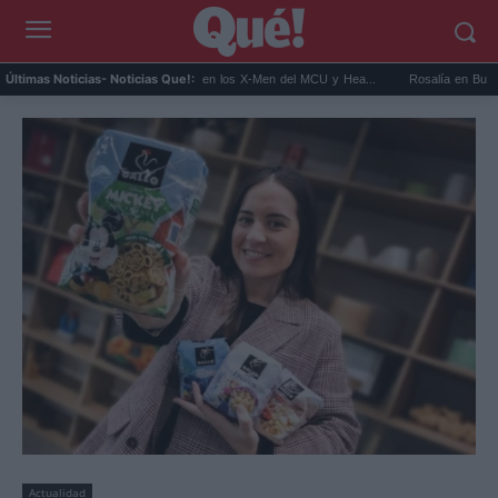
Kit Connor será Cíclope en los X-Men del MCU y Hea...
Rosalía en Buenos Aires:
Últimas Noticias
- Noticias Que!:
Actualidad