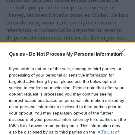
recibido por parte de sus proveedores y de
Disney, tanto en España como en Global. Se han
lanzado campañas tanto en digital como en
televisión, e incluso Gallo organizó un evento
de presentación en su fábrica de El Carpio con
los niños de este municipio cordobés. "Sin
duda, esta pasta infantil ha conseguido llevar la
Que.es -
Do Not Process My Personal Information
ilusión a los platos de los más pequeños, pero
también ha logrado atraer a los adultos. El
If you wish to opt-out of the sale, sharing to third parties, or
proyecto no se detiene y se esperan
processing of your personal or sensitive information for
targeted advertising by us, please use the below opt-out
ilusionantes novedades en este 2024",
section to confirm your selection. Please note that after your
indicaron desde la compañía.
opt-out request is processed you may continue seeing
interest-based ads based on personal information utilized by
us or personal information disclosed to third parties prior to
Artículo anterior
Artículo siguiente
your opt-out. You may separately opt-out of the further
Estrés, ansiedad y
Amazon amplía a todos
disclosure of your personal information by third parties on the
pánico: los efectos a la
los clientes su servicio
IAB’s list of downstream participants. This information may
hora de confeccionar la
de entrega rápida de
also be disclosed by us to third parties on the
IAB’s List of
Renta 2023
supermercado en