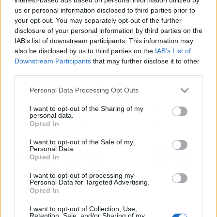
en su preparación, todo ello en tiempo real. El
us or personal information disclosed to third parties prior to
your opt-out. You may separately opt-out of the further
menú digital a través de esta aplicación,
disclosure of your personal information by third parties on the
también ofrece la posibilidad de ser integrado a
IAB’s list of downstream participants. This information may
las redes sociales para potenciar su visibilidad
also be disclosed by us to third parties on the
IAB’s List of
y alcance.
Downstream Participants
that may further disclose it to other
third parties.
Artículo anterior
Artículo siguiente
Personal Data Processing Opt Outs
Reducir el gasto
MacServiceBcn ofrece
I want to opt-out of the Sharing of my
energético al teletrabajar
ordenadores Apple Mac
personal data.
con Acierta Eficiencia
de segunda mano
Opted In
I want to opt-out of the Sale of my
Personal Data.
Opted In
I want to opt-out of processing my
Personal Data for Targeted Advertising.
Opted In
I want to opt-out of Collection, Use,
Retention, Sale, and/or Sharing of my