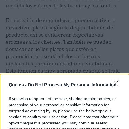
medida los colores de las fuentes y los fondos.
En cuestión de segundos se pueden activar o
desactivar platos según la disponibilidad del
producto, así se evita crear expectativas
erróneas a los clientes. También se pueden
destacar aquellos platos que estén en
promoción, presentándolos en lugares
destacados para incrementar su visibilidad.
Esta función es muy apropiada cuando se trata
de especialidades o recetas de temporada.
Que.es -
Do Not Process My Personal Information
Este menú digital de d´menu.io, se puede
If you wish to opt-out of the sale, sharing to third parties, or
integrar a Google Analitycs a través de
processing of your personal or sensitive information for
herramientas de Inteligencia Artificial (IA), para
targeted advertising by us, please use the below opt-out
medir las preferencias de los comensales, el
section to confirm your selection. Please note that after your
comportamiento de las ventas y hasta el
opt-out request is processed you may continue seeing
inventario de los ingredientes que se utilizan
interest-based ads based on personal information utilized by