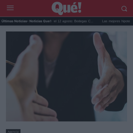
Eclipse solar en Cariñena del 12 agosto: Bodegas C...
Las mejores hipotecas de ago
Últimas Noticias
- Noticias Que!:
Agencia