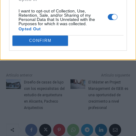
I want to opt-out of Collection, Use,
Retention, Sale, and/or Sharing of my
Personal Data that Is Unrelated with the
Purposes for which it was collected.
Opted Out
CONFIRM
Artículo anterior
Artículo siguiente
Diseño de casas de lujo
El Máster en Project
con los especialistas del
Management de ISEB es
estudio de arquitectura
una oportunidad de
en Alicante, Pacheco
crecimiento a nivel
Arquitectos
profesional