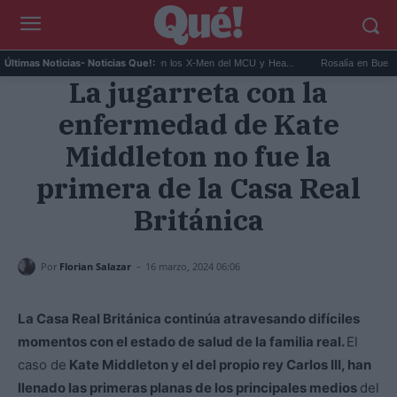
Kit Connor será Cíclope en los X-Men del MCU y Hea...
Rosalía en Buenos Aires:
Últimas Noticias
- Noticias Que!:
La jugarreta con la
enfermedad de Kate
Middleton no fue la
primera de la Casa Real
Británica
-
Por
Florian Salazar
16 marzo, 2024 06:06
La Casa Real Británica continúa atravesando difíciles
momentos con el estado de salud de la familia real.
El
caso de
Kate Middleton y el del propio rey Carlos III, han
llenado las primeras planas de los principales medios
del