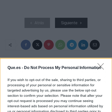
Atrás
Siguiente
ARTÍCULO ANTERIOR
ARTÍCULO SIGUIENTE
BOADILLA DEL MONTE
ESTOS ALIMENTOS
Que.es -
Do Not Process My Personal Information
APUESTA POR LA
MEJORAN LA
CONCILIACIÓN POR
FERTILIDAD Y LA
If you wish to opt-out of the sale, sharing to third parties, or
SEMANA SANTA
CALIDAD DEL SEMEN
processing of your personal or sensitive information for
targeted advertising by us, please use the below opt-out
section to confirm your selection. Please note that after your
opt-out request is processed you may continue seeing
interest-based ads based on personal information utilized by
us or personal information disclosed to third parties prior to