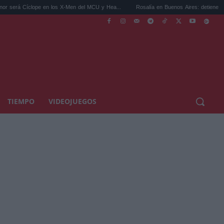
ope en los X-Men del MCU y Hea...
Rosalía en Buenos Aires: detiene el tráfico y se s.
TIEMPO
VIDEOJUEGOS