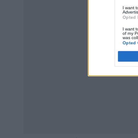
I want 
Advertis
Opted 
I want t
of my P
was col
P
Opted 