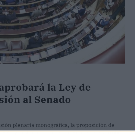
aprobará la Ley de
sión al Senado
sión plenaria monográfica, la proposición de
n ERC y de Junts y que la semana pasada aprobó