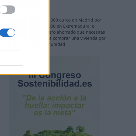
110.000 euros en Madrid por
31.000 en Extremadura: el
dinero ahorrado que necesitas
para comprar una vivienda por
comunidad