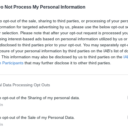
o Not Process My Personal Information
misión el pasado 6 de febrero, después de que
to opt-out of the sale, sharing to third parties, or processing of your per
n la votación de conjunto
a la que tuvo que
formation for targeted advertising by us, please use the below opt-out s
gánico.
r selection. Please note that after your opt-out request is processed y
eing interest-based ads based on personal information utilized by us or
disclosed to third parties prior to your opt-out. You may separately opt-
emitir un nuevo dictamen, la Comisión de Justicia
losure of your personal information by third parties on the IAB’s list of
rdado una enmienda entre el PSOE y los
. This information may also be disclosed by us to third parties on the
IA
ara volver al Pleno del Congreso y ha sido este
Participants
that may further disclose it to other third parties.
sto fecha a este debate.
l Data Processing Opt Outs
o opt-out of the Sharing of my personal data.
In
o opt-out of the Sale of my Personal Data.
In