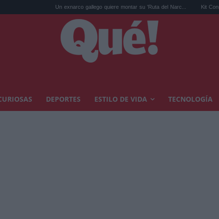
Un exnarco gallego quiere montar su 'Ruta del Narc...
Kit Connor será Cícl
CURIOSAS
DEPORTES
ESTILO DE VIDA
TECNOLOGÍA