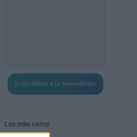
Los más vistos