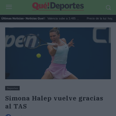
El precio de la vivienda en Valencia sube a 3.485 ...
Precio de la luz hoy, jueves 6 d
Últimas Noticias
- Noticias Que!:
Deportes
Simona Halep vuelve gracias
al TAS