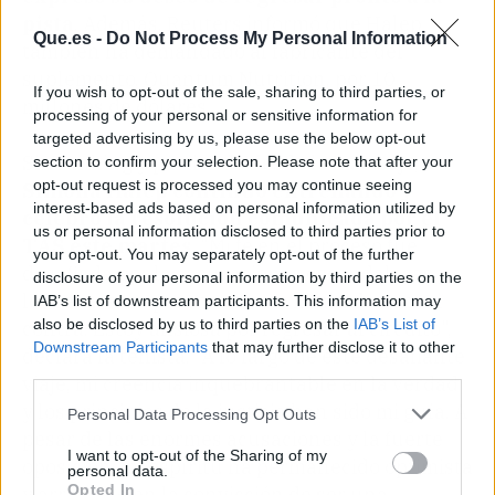
pista
. Además, Reuters informó que Halep
Que.es -
Do Not Process My Personal Information
también ha demandado al fabricante del
suplemento, Quantum Nutrition, por 10
If you wish to opt-out of the sale, sharing to third parties, or
millones de dólares.
processing of your personal or sensitive information for
targeted advertising by us, please use the below opt-out
Sin ranking y partiendo desde lo más bajo,
section to confirm your selection. Please note that after your
opt-out request is processed you may continue seeing
Simona Halep continúo entrenando y
interest-based ads based on personal information utilized by
celebro la resolución comunicada por el
us or personal information disclosed to third parties prior to
TAS este martes
. "Mi fe en el proceso fue
your opt-out. You may separately opt-out of the further
desafiada por las acusaciones escandalosas y
disclosure of your personal information by third parties on the
los recursos aparentemente ilimitados en mi
IAB’s list of downstream participants. This information may
also be disclosed by us to third parties on the
IAB’s List of
contra. Estoy ansiosa por regresar al circuito",
Downstream Participants
that may further disclose it to other
declara la tenista. "A lo largo de este desafiante
third parties.
viaje, mi creencia inquebrantable en la verdad
y los principios de la justicia han sido mi guía. A
Personal Data Processing Opt Outs
pesar de las enormes acusaciones y la fuerte
I want to opt-out of the Sharing of my
oposición, mi espíritu ha permanecido optimista
personal data.
Opted In
y arraigado en la convicción de ser una