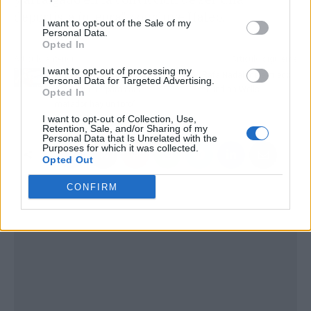
deportista íntegra", concluye Halep.
I want to opt-out of the Sale of my
Personal Data.
Opted In
Artículo anterior
Artículo siguiente
I want to opt-out of processing my
El entorno de Khabib a
Rafa Nadal mete miedo
Personal Data for Targeted Advertising.
por Topuria: “para cada
en Indian Wells
Opted In
matador hay un toro”
I want to opt-out of Collection, Use,
Retention, Sale, and/or Sharing of my
Personal Data that Is Unrelated with the
Purposes for which it was collected.
Opted Out
CONFIRM