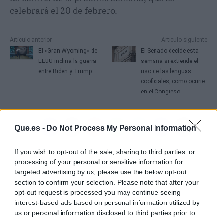
celebrará el 20 de febrero.
Artículo anterior
Artículo siguiente
El «Gran Wyoming» de
El Senado decide esta
EEUU inclina la guerra
semana si extiende el
entre Biden y Trump
uso de las lenguas
cooficiales, como ocurre
en el Congreso
Que.es -
Do Not Process My Personal Information
If you wish to opt-out of the sale, sharing to third parties, or
processing of your personal or sensitive information for
targeted advertising by us, please use the below opt-out
section to confirm your selection. Please note that after your
opt-out request is processed you may continue seeing
interest-based ads based on personal information utilized by
us or personal information disclosed to third parties prior to