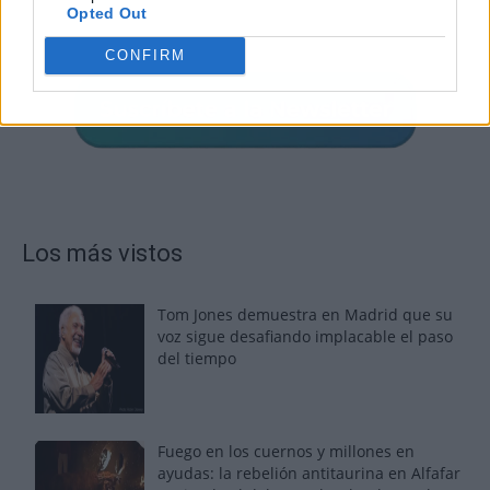
Opted Out
CONFIRM
Los más vistos
Tom Jones demuestra en Madrid que su
voz sigue desafiando implacable el paso
del tiempo
Fuego en los cuernos y millones en
ayudas: la rebelión antitaurina en Alfafar