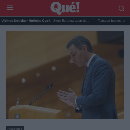
Multa de TikTok a la UE: la Unión Europea acorrala...
Tomates buenos en Madrid: el
Últimas Noticias
- Noticias Que!:
Actualidad