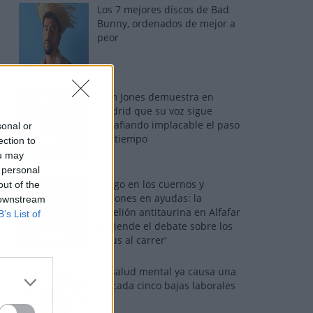
Los 7 mejores discos de Bad
Bunny, ordenados de mejor a
peor
Tom Jones demuestra en
Madrid que su voz sigue
desafiando implacable el paso
sonal or
del tiempo
ection to
ou may
 personal
Fuego en los cuernos y
out of the
millones en ayudas: la
 downstream
rebelión antitaurina en Alfafar
B’s List of
enciende el debate sobre los
'bous al carrer'
La salud mental ya causa una
de cada cinco bajas laborales