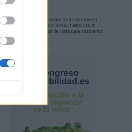
Normativa de ascensores en
comunidades: hasta 40.000
euros de coste para adaptarlos