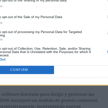
o opt-out of the Sharing of my personal data.
In
o opt-out of the Sale of my Personal Data.
In
to opt-out of processing my Personal Data for Targeted
ing.
In
a
solución eficaz para optimizar estos
o opt-out of Collection, Use, Retention, Sale, and/or Sharing
ersonal Data that Is Unrelated with the Purposes for which it
un
software
asistente que facilita la gestión de
lected.
nes especializadas para generar las órdenes de
Out
su ejecución.
CONFIRM
zadas para la gestión de pedidos
e
software
diseñada para dirigir y gestionar las
 2006 incorporó un módulo de gestión comercial.
o progresivamente, incorporando nuevas