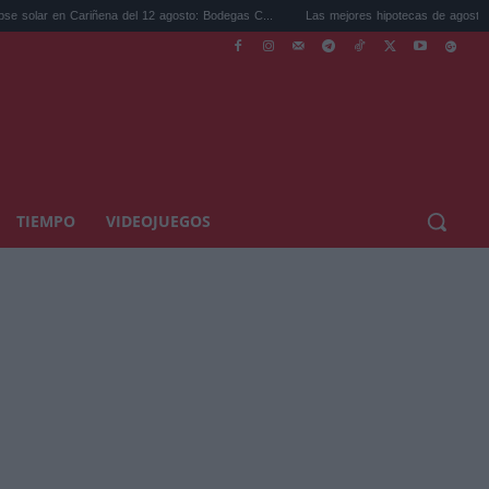
Cariñena del 12 agosto: Bodegas C...
Las mejores hipotecas de agosto: el TAE más c
TIEMPO
VIDEOJUEGOS