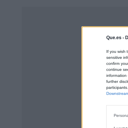
Que.es -
D
If you wish 
sensitive in
confirm you
continue se
information 
further disc
participants
P
Downstream 
Persona