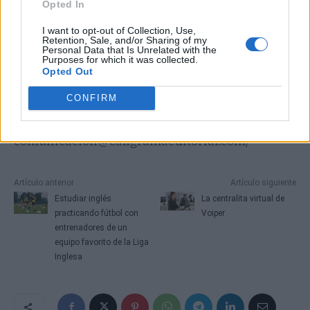
Opted In
I want to opt-out of Collection, Use,
Retention, Sale, and/or Sharing of my
Personal Data that Is Unrelated with the
Purposes for which it was collected.
Opted Out
CONFIRM
En la web y el correo:
comunicacion@caligramaeditorial.com/
Artículo anterior
Artículo siguiente
Estudiar inglés
La centralita virtual de
practicando fútbol con
Voiper
entrenadores de un
equipo favorito de la Liga
Inglesa