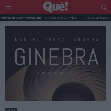
t Connor será Cíclope en los X-Men del MCU y Hea...
Rosalía en Buenos Aires: detien
Últimas Noticias
- Noticias Que!:
Agencia