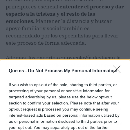
principio, es esencial
entender el proceso y dar
espacio a la tristeza y el resto de las
emociones.
Mantener la distancia y buscar
apoyo familiar y social también es
recomendado por los especialistas para llevar
este proceso de forma adecuada.
Además, los expertos en psicología destacan la
importancia de cuidar de sí mismo a través de
Que.es -
Do Not Process My Personal Information
una alimentación saludable, ejercicios físicos
y otras actividades orientadas al bienestar
If you wish to opt-out of the sale, sharing to third parties, or
físico y emocional
. En algunos casos, la ayuda
processing of your personal or sensitive information for
psicológica de la mano de especialistas como
targeted advertising by us, please use the below opt-out
los de Contigo Psicología también puede
section to confirm your selection. Please note that after your
resultar alternativa apropiada para
aprender a
opt-out request is processed you may continue seeing
gestionar las emociones y reconstruir
interest-based ads based on personal information utilized by
us or personal information disclosed to third parties prior to
progresivamente la estabilidad emociona
l que
your opt-out. You may separately opt-out of the further