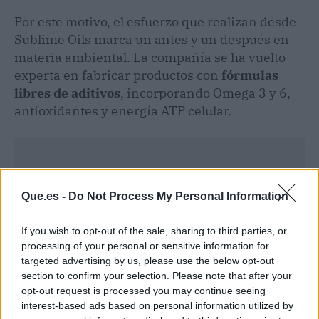
Por este motivo, el esfuerzo que realizan desde
Sublime Oils marca un antes y un después en
materia ambiental. La compañía se ha vuelto
experta en fabricar productos con
fórmulas
libres de aditivos
, incorporando Omega 3 y 6,
antioxidantes y energía ATP celular.
Que.es -
Do Not Process My Personal Information
If you wish to opt-out of the sale, sharing to third parties, or
processing of your personal or sensitive information for
targeted advertising by us, please use the below opt-out
section to confirm your selection. Please note that after your
opt-out request is processed you may continue seeing
interest-based ads based on personal information utilized by