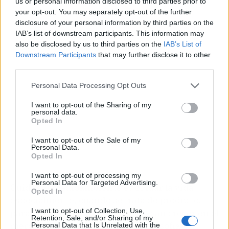
us or personal information disclosed to third parties prior to
your opt-out. You may separately opt-out of the further
disclosure of your personal information by third parties on the
Publicidad
IAB’s list of downstream participants. This information may
also be disclosed by us to third parties on the
IAB’s List of
Downstream Participants
that may further disclose it to other
third parties.
Personal Data Processing Opt Outs
I want to opt-out of the Sharing of my
personal data.
Opted In
I want to opt-out of the Sale of my
Personal Data.
Opted In
I want to opt-out of processing my
Personal Data for Targeted Advertising.
Cuidar el medioambiente es cuidar la vida,
Opted In
especialmente, cuando se trata de productos
I want to opt-out of Collection, Use,
para la piel. En Sublime Oils buscan crecer en el
Retention, Sale, and/or Sharing of my
mercado sin perder de vista su filosofía
Personal Data that Is Unrelated with the