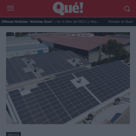
Kit Connor será Cíclope en los X-Men del MCU y Hea...
Rosalía en Buenos Aires: det
Últimas Noticias
- Noticias Que!:
Agencia