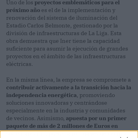
Uno de los
proyectos emblemáticos para el
próximo año
es el de la implementación y
renovación del sistema de iluminación del
Estadio Carlos Belmonte, gestionado por la
división de infraestructuras de La Liga. Esta
obra demuestra que Iner tiene la capacidad
suficiente para asumir la ejecución de grandes
proyectos en el ámbito de las infraestructuras
eléctricas.
En la misma línea, la empresa se compromete a
contribuir activamente a la transición hacia la
independencia energética
, promoviendo
soluciones innovadoras y centrándose
especialmente en la industria y comunidades
de vecinos. Asimismo,
apuesta por un primer
paquete de más de 2 millones de Euros en
soluciones PPA para comunidades de vecinos
,