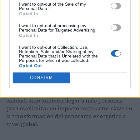
I want to opt-out of the Sale of my
Personal Data.
Opted In
I want to opt-out of processing my
Personal Data for Targeted Advertising.
Opted In
I want to opt-out of Collection, Use,
Retention, Sale, and/or Sharing of my
Personal Data that Is Unrelated with the
Purposes for which it was collected.
Opted Out
El objetivo fundamental para el 2024 de Iner es
CONFIRM
ser líder en índices de satisfacción al cliente. La
empresa busca no solo ofrecer servicios de alta
calidad, sino también llegar a más personas
para maximizar su impacto como actor clave en
la transformación del panorama energético a
nivel global.