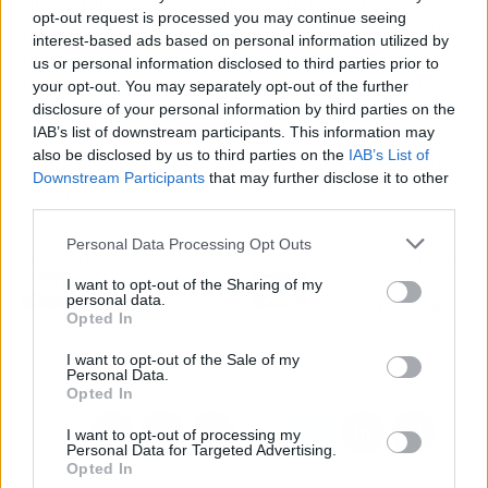
profesionales en materia de psicología de
opt-out request is processed you may continue seeing
manera que puedan orientar en cada parte del
interest-based ads based on personal information utilized by
proceso necesario para desarrollar esta
us or personal information disclosed to third parties prior to
habilidad de manera continua y efectiva. En
your opt-out. You may separately opt-out of the further
Ávila, el equipo de Contigo Psicología destaca
disclosure of your personal information by third parties on the
IAB’s list of downstream participants. This information may
como una de las mejores opciones para llevar a
also be disclosed by us to third parties on the
IAB’s List of
cabo terapias psicológicas que ayuden en este
Downstream Participants
that may further disclose it to other
aspecto.
third parties.
Personal Data Processing Opt Outs
Artículo anterior
Artículo siguiente
I want to opt-out of the Sharing of my
Karem Home y la gestión
Ecotech garantiza un
personal data.
estratégica de
futuro más sostenible
Opted In
alojamientos en Madrid
con los cargadores para
coche eléctrico
I want to opt-out of the Sale of my
Personal Data.
Opted In
I want to opt-out of processing my
Personal Data for Targeted Advertising.
Opted In