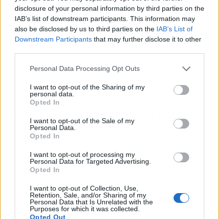
disclosure of your personal information by third parties on the
IAB’s list of downstream participants. This information may
also be disclosed by us to third parties on the
IAB’s List of
Downstream Participants
that may further disclose it to other
third parties.
Personal Data Processing Opt Outs
I want to opt-out of the Sharing of my
personal data.
Opted In
Virtualizar las comunicaciones de
I want to opt-out of the Sale of my
empresa: elegir el
partner
Personal Data.
Opted In
adecuado
I want to opt-out of processing my
Las organizaciones que eligen virtualizar sus
Personal Data for Targeted Advertising.
Opted In
comunicaciones con Conecta Wireless
disfrutan de múltiples ventajas.
I want to opt-out of Collection, Use,
Retention, Sale, and/or Sharing of my
Principalmente, logran una reducción de costes
Personal Data that Is Unrelated with the
de hasta el 80 %. A diferencia de otros
Purposes for which it was collected.
Opted Out