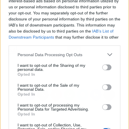
interest-based ads based on personal information utilized by
quieren reflejar
. En el catálogo de Murwal, las
us or personal information disclosed to third parties prior to
fundas para auriculares ofrecen un extenso
your opt-out. You may separately opt-out of the further
repertorio de colores, a la vez que aportan
disclosure of your personal information by third parties on the
protección total a los auriculares.
IAB’s list of downstream participants. This information may
also be disclosed by us to third parties on the
IAB’s List of
Downstream Participants
that may further disclose it to other
Artículo anterior
Artículo siguiente
third parties.
¿Qué son las
¿Cuál es la solución
Personal Data Processing Opt Outs
Tecnologías TIC, TAC y
perfecta para combatir el
TEP y qué papel tiene
ojo seco?
I want to opt-out of the Sharing of my
AFOE en su aplicación
personal data.
en el aula?
Opted In
I want to opt-out of the Sale of my
Personal Data.
Opted In
I want to opt-out of processing my
Personal Data for Targeted Advertising.
Opted In
I want to opt-out of Collection, Use,