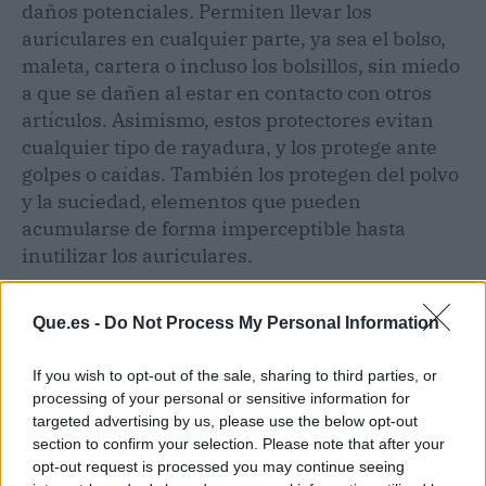
daños potenciales. Permiten llevar los
auriculares en cualquier parte, ya sea el bolso,
maleta, cartera o incluso los bolsillos, sin miedo
a que se dañen al estar en contacto con otros
artículos. Asimismo, estos protectores evitan
cualquier tipo de rayadura, y los protege ante
golpes o caídas. También los protegen del polvo
y la suciedad, elementos que pueden
acumularse de forma imperceptible hasta
inutilizar los auriculares.
Otra ventaja de las fundas es que permiten
Que.es -
Do Not Process My Personal Information
proteger estos accesorios de la lluvia, un
elemento imprevisible que puede dañarlos
If you wish to opt-out of the sale, sharing to third parties, or
fácilmente. Además, gracias a su variedad de
processing of your personal or sensitive information for
diseños,
los usuarios pueden escoger una
targeted advertising by us, please use the below opt-out
alternativa que se ajuste a su estilo,
section to confirm your selection. Please note that after your
opt-out request is processed you may continue seeing
indumentaria o incluso la personalidad que