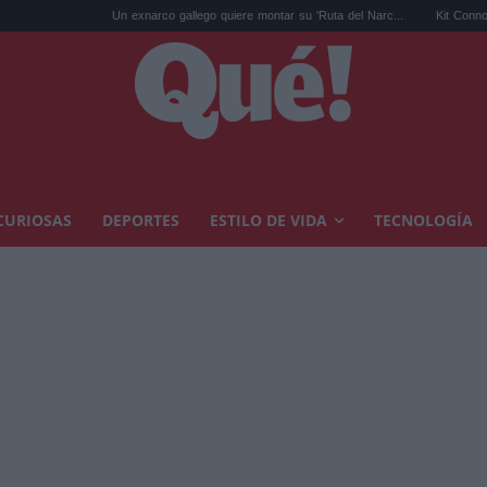
Un exnarco gallego quiere montar su 'Ruta del Narc...
Kit Connor será Cíclope e
CURIOSAS
DEPORTES
ESTILO DE VIDA
TECNOLOGÍA