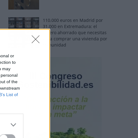
110.000 euros en Madrid por
31.000 en Extremadura: el
dinero ahorrado que necesitas
para comprar una vivienda por
comunidad
sonal or
ection to
ou may
 personal
out of the
 downstream
B’s List of