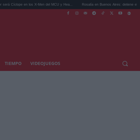
n los X-Men del MCU y Hea...
Rosalía en Buenos Aires: detiene el tráfico y se s...
TIEMPO
VIDEOJUEGOS