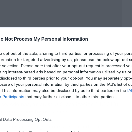
o Not Process My Personal Information
to opt-out of the sale, sharing to third parties, or processing of your per
formation for targeted advertising by us, please use the below opt-out s
r selection. Please note that after your opt-out request is processed y
eing interest-based ads based on personal information utilized by us or
disclosed to third parties prior to your opt-out. You may separately opt-
losure of your personal information by third parties on the IAB’s list of
ngreso de referencia a nivel mundial, con una
. This information may also be disclosed by us to third parties on the
IA
rega del Premio Sostenibilidad, que se consolida
Participants
that may further disclose it to other third parties.
reso. Además, en su
stand
(localización 14.1C13),
 mano de prestigiosos chefs.
l Data Processing Opt Outs
onómicos más importantes del mundo, ha