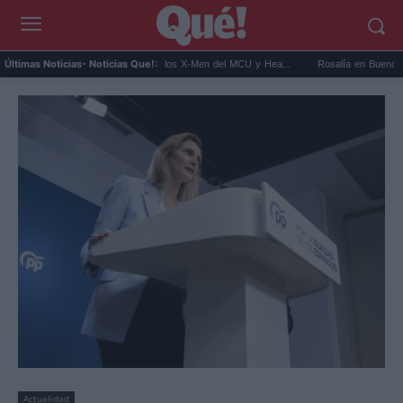
Kit Connor será Cíclope en los X-Men del MCU y Hea...
Rosalía en Buenos Aires: det
Últimas Noticias
- Noticias Que!:
Actualidad