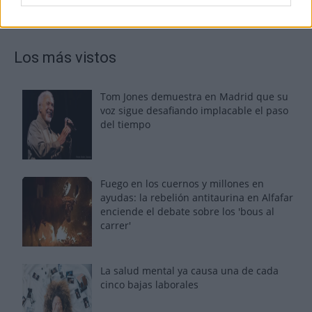
Los más vistos
Tom Jones demuestra en Madrid que su
voz sigue desafiando implacable el paso
del tiempo
Fuego en los cuernos y millones en
ayudas: la rebelión antitaurina en Alfafar
enciende el debate sobre los 'bous al
carrer'
La salud mental ya causa una de cada
cinco bajas laborales