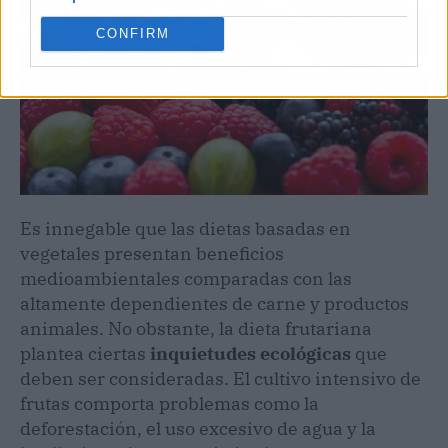
CONFIRM
Es innegable que las dietas basadas en
vegetales presentan beneficios
medioambientales comparadas con las
altamente dependientes de carne y productos
animales. No obstante, la dieta frutariana
plantea ciertas
inquietudes ecológicas
que
deben ser consideradas. El cultivo intensivo de
frutas comporta problemas como la
deforestación, el uso excesivo de agua y la