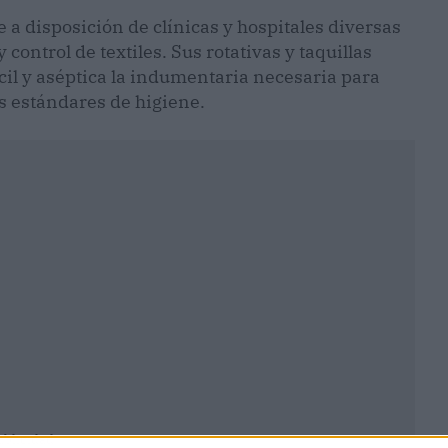
 a disposición de clínicas y hospitales diversas
control de textiles. Sus rotativas y taquillas
cil y aséptica la indumentaria necesaria para
s estándares de higiene.
ublicidad