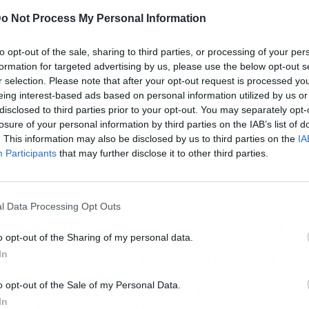
o Not Process My Personal Information
to opt-out of the sale, sharing to third parties, or processing of your per
formation for targeted advertising by us, please use the below opt-out s
r selection. Please note that after your opt-out request is processed y
eing interest-based ads based on personal information utilized by us or
disclosed to third parties prior to your opt-out. You may separately opt-
losure of your personal information by third parties on the IAB’s list of
. This information may also be disclosed by us to third parties on the
IA
Participants
that may further disclose it to other third parties.
l Data Processing Opt Outs
de textiles en los centros de salud
o opt-out of the Sharing of my personal data.
In
 el que están elaborados los textiles que se usan
meticulosa. Las telas reutilizables de algodón,
o opt-out of the Sale of my Personal Data.
ápidamente por el lavado y el uso de químicos
In