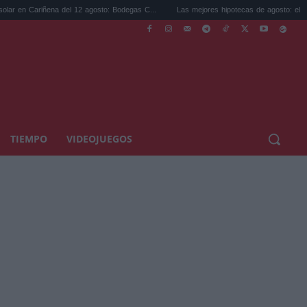
ena del 12 agosto: Bodegas C...
Las mejores hipotecas de agosto: el TAE más compe
TIEMPO
VIDEOJUEGOS