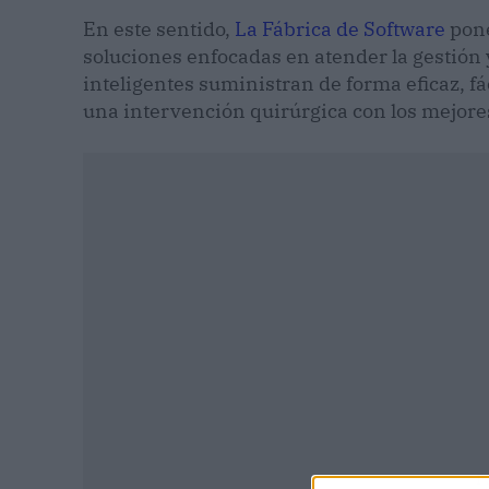
En este sentido,
La Fábrica de Software
pone
soluciones enfocadas en atender la gestión y 
inteligentes suministran de forma eficaz, fá
una intervención quirúrgica con los mejore
P