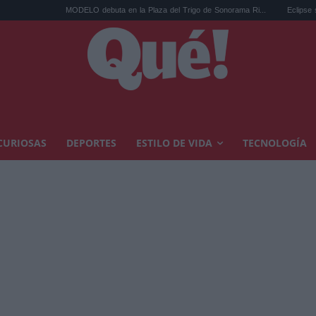
MODELO debuta en la Plaza del Trigo de Sonorama Ri...
Eclipse solar en Cariñ
CURIOSAS
DEPORTES
ESTILO DE VIDA
TECNOLOGÍA