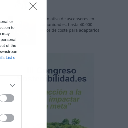
Normativa de ascensores en
sonal or
comunidades: hasta 40.000
ection to
euros de coste para adaptarlos
ou may
 personal
out of the
 downstream
B’s List of