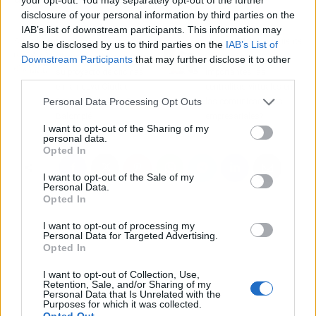
disclosure of your personal information by third parties on the
IAB’s list of downstream participants. This information may
Artículo anterior
Artículo siguiente
also be disclosed by us to third parties on the
IAB’s List of
Chavsa acaba con éxito
¿Por qué son
Downstream Participants
that may further disclose it to other
su proyecto de oficinas
importantes las
third parties.
en la nueva Ciudad
centralitas virtuales en
Personal Data Processing Opt Outs
Deportiva del Real Betis
las comunicaciones
Balompié
empresariales?
I want to opt-out of the Sharing of my
personal data.
Opted In
I want to opt-out of the Sale of my
Personal Data.
Opted In
I want to opt-out of processing my
Personal Data for Targeted Advertising.
Opted In
I want to opt-out of Collection, Use,
Retention, Sale, and/or Sharing of my
Personal Data that Is Unrelated with the
Purposes for which it was collected.
Opted Out