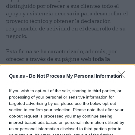
distinguido por ofrecer a sus clientes todo el
apoyo y asistencia necesaria para desarrollar el
proyecto técnico y obtener la declaración
responsable de actividad en el desarrollo de su
negocio.
Esta firma se ha caracterizado, además, por
ofrecer a través de su página web
toda la
información necesaria para llevar a cabo este
tipo de trámites de forma transparente, rápida
Que.es -
Do Not Process My Personal Information
y segura
. También proporcionan datos sobre
los procesos relacionados con la creación de
If you wish to opt-out of the sale, sharing to third parties, or
empresas y para darse de alta como trabajador
processing of your personal or sensitive information for
autónomo. Consultar con especialistas como los
targeted advertising by us, please use the below opt-out
section to confirm your selection. Please note that after your
de LicenciaAperturaActividad.info puede
opt-out request is processed you may continue seeing
resultar muy conveniente para realizar los
interest-based ads based on personal information utilized by
trámites relacionados con la licencia de
us or personal information disclosed to third parties prior to
apertura y ahorrar tiempo en la gestión.
your opt-out. You may separately opt-out of the further