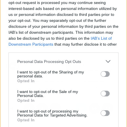
opt-out request is processed you may continue seeing
agosto y septiembre el artista abstracto
interest-based ads based on personal information utilized by
participó en Oltre i confini, Overview y
us or personal information disclosed to third parties prior to
L’avvento della Modernità en Perugia, Roma y
your opt-out. You may separately opt-out of the further
Nueva York, respectivamente. Antes de
disclosure of your personal information by third parties on the
exhibirse en Ad Astra presentó su exposición
IAB’s list of downstream participants. This information may
also be disclosed by us to third parties on the
IAB’s List of
individual Intimità Artística en Sant’Arpino.
Downstream Participants
that may further disclose it to other
third parties.
Artículo anterior
Artículo siguiente
Personal Data Processing Opt Outs
La importancia de la ropa
Este 2024, Lolitas&L
personalizada en
cumple 30 años en el
I want to opt-out of the Sharing of my
personal data.
motocross, con
mercado y lo hace
Opted In
ADHESIVOSEMBARRADOS
consolidando su
presencia en el sector
I want to opt-out of the Sale of my
Personal Data.
Opted In
I want to opt-out of processing my
Personal Data for Targeted Advertising.
Opted In