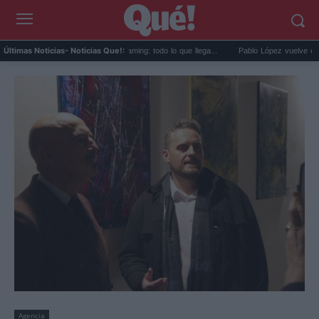
Estrenos de agosto en streaming: todo lo que llega...
Pablo López vuelve con 'El Cua
Últimas Noticias
- Noticias Que!:
Agencia