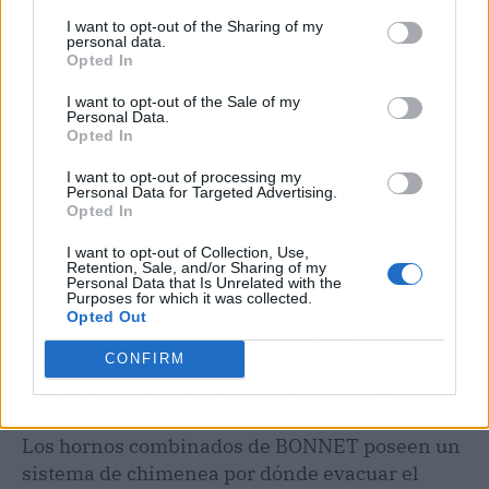
I want to opt-out of the Sharing of my
Existen dos sistemas de producir vapor al
personal data.
habitáculo del horno, por inyección directa o
Opted In
por calderín, y cada marca fabrica de uno u otro
I want to opt-out of the Sale of my
sistema.
Personal Data.
Opted In
BONNET incluye los dos sistemas en sus
I want to opt-out of processing my
Personal Data for Targeted Advertising.
hornos, logrando un importante ahorro en agua
Opted In
y en energía, además de un control riguroso de
las temperaturas.
I want to opt-out of Collection, Use,
Retention, Sale, and/or Sharing of my
Personal Data that Is Unrelated with the
Purposes for which it was collected.
Este control de la temperatura, consigue,
Opted Out
además, el acabado perfecto que los
profesionales de las cocinas desean dar al
CONFIRM
alimento y que muy pocos hornos logran.
Los hornos combinados de BONNET poseen un
sistema de chimenea por dónde evacuar el