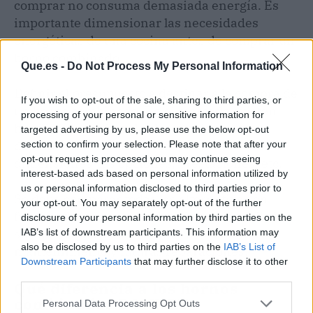
comprar no consuma demasiada energía. Es
importante dimensionar las necesidades
energéticas de una cocina antes de comprar un
horno combinado.
Que.es -
Do Not Process My Personal Information
Definir el presupuesto a destinar a la compra de
If you wish to opt-out of the sale, sharing to third parties, or
un horno combinado: En el mercado existen
processing of your personal or sensitive information for
hornos mixtos de todos los precios
targeted advertising by us, please use the below opt-out
dependiendo de las marcas, de las
section to confirm your selection. Please note that after your
opt-out request is processed you may continue seeing
dimensiones, las opciones, prestaciones, etc.
interest-based ads based on personal information utilized by
us or personal information disclosed to third parties prior to
Se debe comparar todas las alternativas en
your opt-out. You may separately opt-out of the further
función de las necesidades, de su vida útil, de
disclosure of your personal information by third parties on the
su efectividad y de los costes asociados en
IAB’s list of downstream participants. This information may
also be disclosed by us to third parties on the
IAB’s List of
mantenimiento y futuras reparaciones.
Downstream Participants
that may further disclose it to other
third parties.
Qué diferencia a los hornos
combinados BONNET
Personal Data Processing Opt Outs