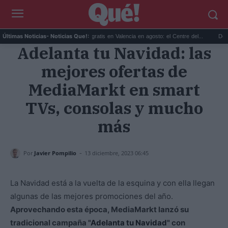
mpe el silencio...
Planes gratis en Valencia en agosto: el Centre del...
Descubren
Últimas Noticias
- Noticias Que!:
Adelanta tu Navidad: las
mejores ofertas de
MediaMarkt en smart
TVs, consolas y mucho
más
-
Por
Javier Pompilio
13 diciembre, 2023 06:45
La Navidad está a la vuelta de la esquina y con ella llegan
algunas de las mejores promociones del año.
Aprovechando esta época, MediaMarkt lanzó su
tradicional campaña "
Adelanta tu Navidad
" con